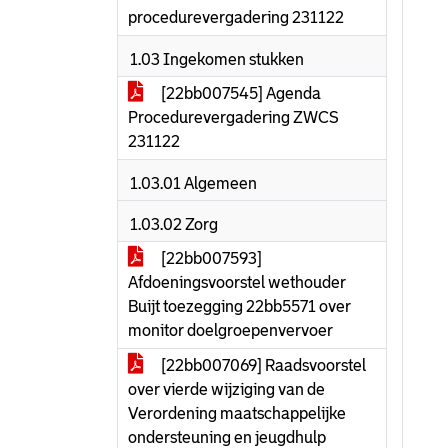
procedurevergadering 231122
1.03 Ingekomen stukken
[22bb007545] Agenda
Procedurevergadering ZWCS
231122
1.03.01 Algemeen
1.03.02 Zorg
[22bb007593]
Afdoeningsvoorstel wethouder
Buijt toezegging 22bb5571 over
monitor doelgroepenvervoer
[22bb007069] Raadsvoorstel
over vierde wijziging van de
Verordening maatschappelijke
ondersteuning en jeugdhulp