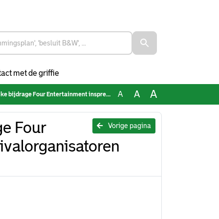
act met de griffie
A
A
A
our Entertainment inspreeksessie festivalorganisatoren 181022
ge Four
Vorige pagina
ivalorganisatoren