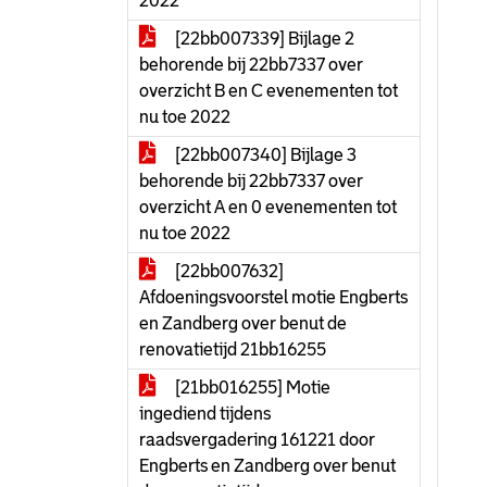
2022
[22bb007339] Bijlage 2
behorende bij 22bb7337 over
overzicht B en C evenementen tot
nu toe 2022
[22bb007340] Bijlage 3
behorende bij 22bb7337 over
overzicht A en 0 evenementen tot
nu toe 2022
[22bb007632]
Afdoeningsvoorstel motie Engberts
en Zandberg over benut de
renovatietijd 21bb16255
[21bb016255] Motie
ingediend tijdens
raadsvergadering 161221 door
Engberts en Zandberg over benut