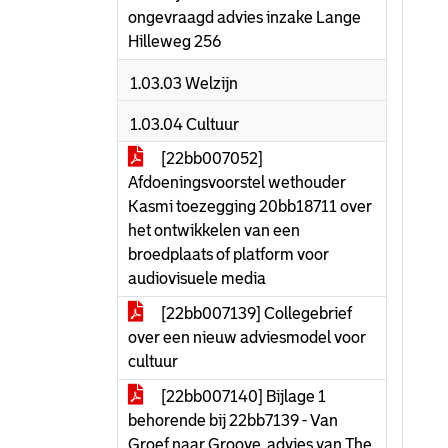
ongevraagd advies inzake Lange
Hilleweg 256
1.03.03 Welzijn
1.03.04 Cultuur
[22bb007052]
Afdoeningsvoorstel wethouder
Kasmi toezegging 20bb18711 over
het ontwikkelen van een
broedplaats of platform voor
audiovisuele media
[22bb007139] Collegebrief
over een nieuw adviesmodel voor
cultuur
[22bb007140] Bijlage 1
behorende bij 22bb7139 - Van
Groef naar Groove, advies van The