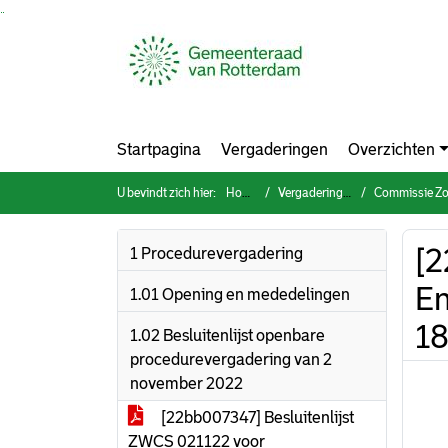
Ga naar de inhoud van deze pagina
Ga naar het zoeken
Ga naar het menu
Startpagina
Vergaderingen
Overzichten
U bevindt zich hier:
Home
Vergaderingen
Commissie Zorg, W
[2
1 Procedurevergadering
En
1.01 Opening en mededelingen
1
1.02 Besluitenlijst openbare
procedurevergadering van 2
november 2022
[22bb007347] Besluitenlijst
ZWCS 021122 voor