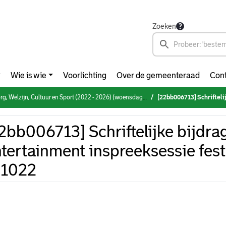
Zoeken
Wie is wie
Voorlichting
Over de gemeenteraad
Cont
elzijn, Cultuur en Sport (2022 - 2026) (woensdag 23 november 2022)
[22bb006713] Schriftelijke bijdrage F
2bb006713] Schriftelijke bijdra
tertainment inspreeksessie fest
81022