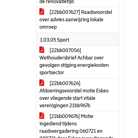
de renovatietijd
[22bb007627] Raadsvoorstel
over advies aanwijzing lokale
omroep
1.03.05 Sport
[22bb007056]
Wethoudersbrief Achbar over
gevolgen stijging energiekosten
sportsector
[22bb007626]
Afdoeningsvoorstel motie Eskes
over vliegende start vitale
verenigingen 21bb9676
[21bb009676] Motie
ingediend tijdens
raadsvergadering 060721 en