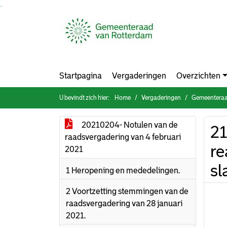
Ga naar de inhoud van deze pagina
Ga naar het zoeken
Ga naar het menu
Startpagina
Vergaderingen
Overzichten
U bevindt zich hier:
Home
Vergaderingen
Gemeenteraad
20210204- Notulen van de
21
raadsvergadering van 4 februari
re
2021
sl
1 Heropening en mededelingen.
2 Voortzetting stemmingen van de
raadsvergadering van 28 januari
2021.