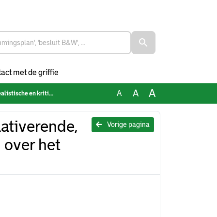
act met de griffie
A
A
A
het slavernijverleden (verworpen)
lativerende,
Vorige pagina
 over het