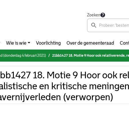
Zoeken
Wie is wie
Voorlichting
Over de gemeenteraad
Cont
 (donderdag 4 februari 2021)
21bb1427 18. Motie 9 Hoor ook relativerende, realistische en kritische meningen over 
bb1427 18. Motie 9 Hoor ook re
alistische en kritische meningen
avernijverleden (verworpen)