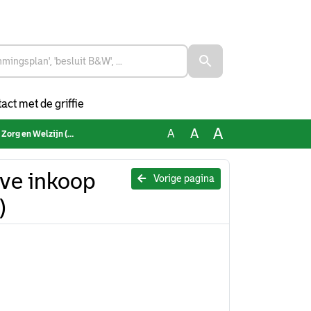
act met de griffie
A
A
A
Welzijn (aangenomen)
eve inkoop
Vorige pagina
)