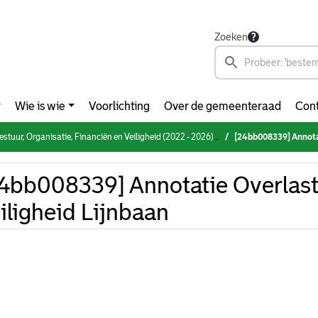
Zoeken
Wie is wie
Voorlichting
Over de gemeenteraad
Cont
 Organisatie, Financiën en Veiligheid (2022 - 2026) (donderdag 5 december 2024)
[24bb008339] Annotat
4bb008339] Annotatie Overlast
iligheid Lijnbaan