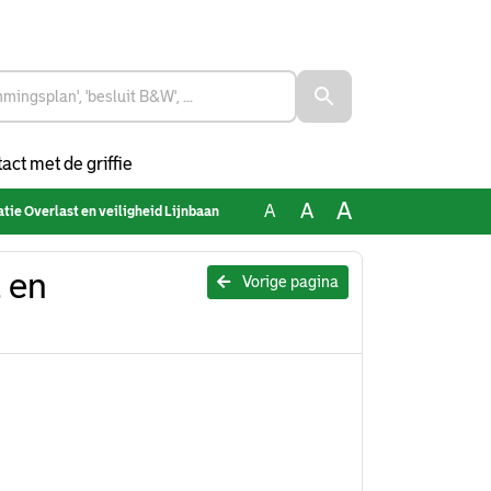
act met de griffie
A
A
A
ie Overlast en veiligheid Lijnbaan
 en
Vorige pagina