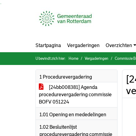
Ga naar de inhoud van deze pagina
Ga naar het zoeken
Ga naar het menu
Startpagina
Vergaderingen
Overzichten
U bevindt zich hier:
Home
Vergaderingen
Commissie Bestuur,
[2
1 Procedurevergadering
[24bb008381] Agenda
ve
procedurevergadering commissie
BOFV 051224
1.01 Opening en mededelingen
1.02 Besluitenlijst
procedurevergadering commissie