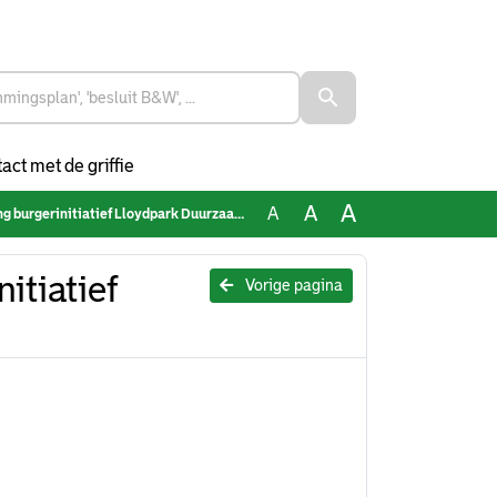
act met de griffie
A
A
A
burgerinitiatief Lloydpark Duurzaamheid
itiatief
Vorige pagina