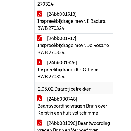
270324
[24bb001913]
Inspreekbijdrage mevr. I. Badura
BWB 270324
[24bb001917]
Inspreekbijdrage mevr. Do Rosario
BWB 270324
[24bb001926]
Inspreekbijdrage dhr. G. Lems
BWB 270324
2.05.02 Daarbij betrekken
[24bb000748]
Beantwoording vragen Bruin over
Kerst in een huis vol schimmel
[24bb001896] Beantwoording
vragen Bruin en Verhoef over