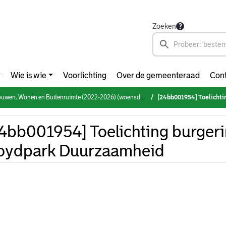
Zoeken
Wie is wie
Voorlichting
Over de gemeenteraad
Cont
, Wonen en Buitenruimte (2022-2026) (woensdag 27 maart 2024)
[24bb001954] Toelichting 
4bb001954] Toelichting burgerin
oydpark Duurzaamheid