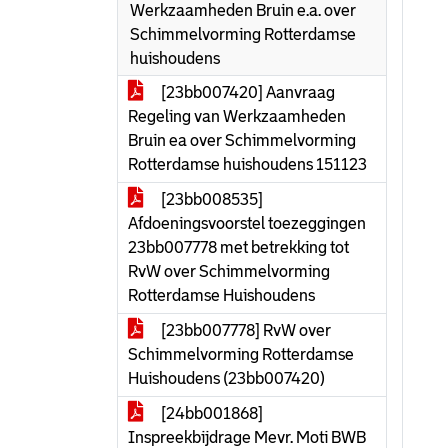
Werkzaamheden Bruin e.a. over
Schimmelvorming Rotterdamse
huishoudens
[23bb007420] Aanvraag
Regeling van Werkzaamheden
Bruin ea over Schimmelvorming
Rotterdamse huishoudens 151123
[23bb008535]
Afdoeningsvoorstel toezeggingen
23bb007778 met betrekking tot
RvW over Schimmelvorming
Rotterdamse Huishoudens
[23bb007778] RvW over
Schimmelvorming Rotterdamse
Huishoudens (23bb007420)
[24bb001868]
Inspreekbijdrage Mevr. Moti BWB