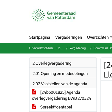
Ga naar de inhoud van deze pagina
Ga naar het zoeken
Ga naar het menu
Startpagina
Vergaderingen
Overzichten
U bevindt zich hier:
Home
Vergaderingen
Commissie Bouwen
[2
2 Overlegvergadering
Ll
2.01 Opening en mededelingen
2.02 Vaststellen van de agenda
[24bb001825] Agenda
overlegvergadering BWB 270324
Spreektijdentabel