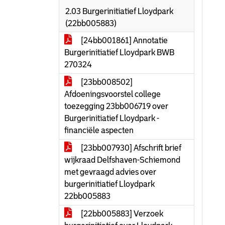
2.03 Burgerinitiatief Lloydpark
(22bb005883)
[24bb001861] Annotatie
Burgerinitiatief Lloydpark BWB
270324
[23bb008502]
Afdoeningsvoorstel college
toezegging 23bb006719 over
Burgerinitiatief Lloydpark -
financiële aspecten
[23bb007930] Afschrift brief
wijkraad Delfshaven-Schiemond
met gevraagd advies over
burgerinitiatief Lloydpark
22bb005883
[22bb005883] Verzoek