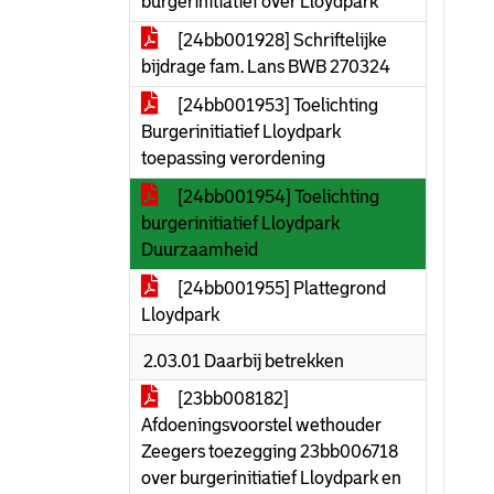
burgerinitiatief over Lloydpark
[24bb001928] Schriftelijke
bijdrage fam. Lans BWB 270324
[24bb001953] Toelichting
Burgerinitiatief Lloydpark
toepassing verordening
[24bb001954] Toelichting
burgerinitiatief Lloydpark
Duurzaamheid
[24bb001955] Plattegrond
Lloydpark
2.03.01 Daarbij betrekken
[23bb008182]
Afdoeningsvoorstel wethouder
Zeegers toezegging 23bb006718
over burgerinitiatief Lloydpark en