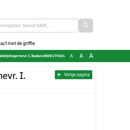
act met de griffie
A
A
A
ekbijdrage mevr. I. Badura BWB 270324
vr. I.
Vorige pagina