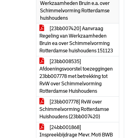
Werkzaamheden Bruin e.a. over
Schimmelvorming Rotterdamse
huishoudens
[23bb007420] Aanvraag
Regeling van Werkzaamheden
Bruin ea over Schimmelvorming
Rotterdamse huishoudens 151123
[23bb008535]
Afdoeningsvoorstel toezeggingen
23bb007778 met betrekking tot
RvW over Schimmelvorming
Rotterdamse Huishoudens
[23bb007778] RvW over
Schimmelvorming Rotterdamse
Huishoudens (23bb007420)
[24bb001868]
Inspreekbijdrage Mevr. Moti BWB