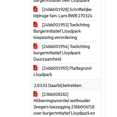
burgerinitiatief over Lloydpark
[24bb001928] Schriftelijke
bijdrage fam. Lans BWB 270324
[24bb001953] Toelichting
Burgerinitiatief Lloydpark
toepassing verordening
[24bb001954] Toelichting
burgerinitiatief Lloydpark
Duurzaamheid
[24bb001955] Plattegrond
Lloydpark
2.03.01 Daarbij betrekken
[23bb008182]
Afdoeningsvoorstel wethouder
Zeegers toezegging 23bb006718
over burgerinitiatief Lloydpark en