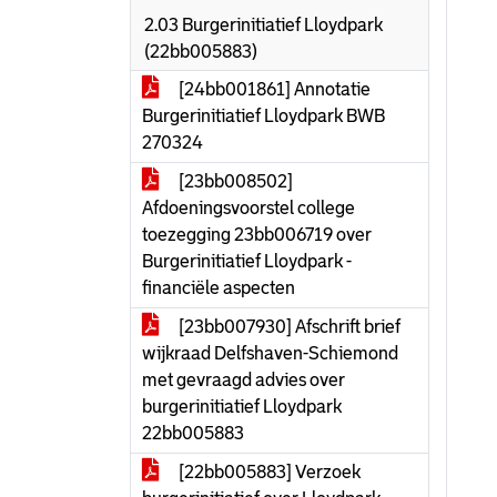
2.03 Burgerinitiatief Lloydpark
(22bb005883)
[24bb001861] Annotatie
Burgerinitiatief Lloydpark BWB
270324
[23bb008502]
Afdoeningsvoorstel college
toezegging 23bb006719 over
Burgerinitiatief Lloydpark -
financiële aspecten
[23bb007930] Afschrift brief
wijkraad Delfshaven-Schiemond
met gevraagd advies over
burgerinitiatief Lloydpark
22bb005883
[22bb005883] Verzoek