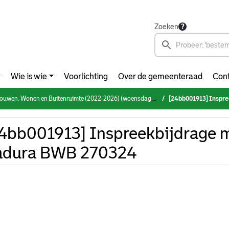
Zoeken
Wie is wie
Voorlichting
Over de gemeenteraad
Cont
en, Wonen en Buitenruimte (2022-2026) (woensdag 27 maart 2024)
[24bb001913] Inspre
4bb001913] Inspreekbijdrage me
adura BWB 270324