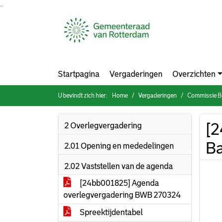
Ga naar de inhoud van deze pagina
Ga naar het zoeken
Ga naar het menu
Startpagina
Vergaderingen
Overzichten
U bevindt zich hier:
Home
Vergaderingen
Commissie Bouw
[2
2 Overlegvergadering
B
2.01 Opening en mededelingen
2.02 Vaststellen van de agenda
[24bb001825] Agenda
overlegvergadering BWB 270324
Spreektijdentabel