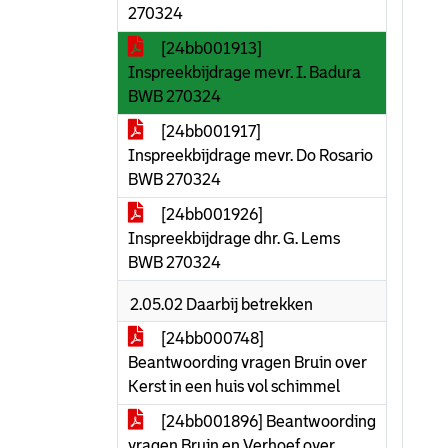
270324
[24bb001913]
Inspreekbijdrage mevr. I. Badura
BWB 270324
[24bb001917]
Inspreekbijdrage mevr. Do Rosario
BWB 270324
[24bb001926]
Inspreekbijdrage dhr. G. Lems
BWB 270324
2.05.02 Daarbij betrekken
[24bb000748]
Beantwoording vragen Bruin over
Kerst in een huis vol schimmel
[24bb001896] Beantwoording
vragen Bruin en Verhoef over