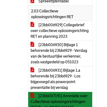
Spreektijdentabel
2.03 Collectieve
oplossingsrichtingen RET
[23bb006929] Collegebrief
over collectieve oplossingsrichting
RET en planning 2023
[23bb006930] Bijlage 1
behorende bij 23bb6929 - Verslag
van de bestuurlijke verkenner,
zoals vastgesteld op 051023
[23bb006931] Bijlage 1.a
behorende bij 23bb6929 - Los
bijgevoegd als powerpoint
presentatie bij verslag
[23bb007191] Annotatie over
Collectieve oplossingsrichtingen