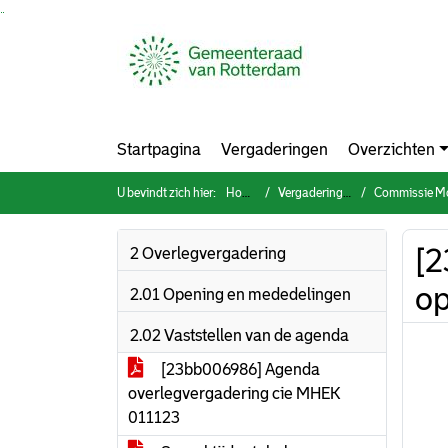
Ga naar de inhoud van deze pagina
Ga naar het zoeken
Ga naar het menu
Startpagina
Vergaderingen
Overzichten
U bevindt zich hier:
Home
Vergaderingen
Commissie Mobilite
[2
2 Overlegvergadering
op
2.01 Opening en mededelingen
2.02 Vaststellen van de agenda
[23bb006986] Agenda
overlegvergadering cie MHEK
011123