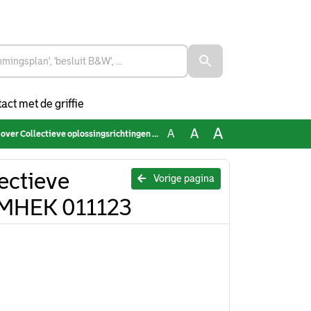
act met de griffie
A
A
A
ectieve oplossingsrichtingen RET tbv cie MHEK 011123
ectieve
Vorige pagina
e MHEK 011123