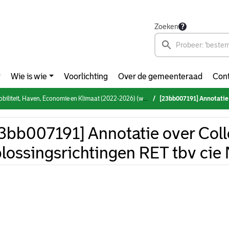
Zoeken
Wie is wie
Voorlichting
Over de gemeenteraad
Cont
it, Haven, Economie en Klimaat (2022-2026) (woensdag 1 november 2023)
[23bb007191] Annotatie over Coll
3bb007191] Annotatie over Coll
lossingsrichtingen RET tbv ci