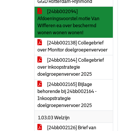
GGD Rotterdam-Rijnmond
[24bb002094]
Afdoeningsvoorstel motie Van
Wifferen ea over beschermd
wonen wonen wonen!
[24bb002138] Collegebrief
over Monitor doelgroepenvervoer
[24bb002164] Collegebrief
over inkoopstrategie
doelgroepenvervoer 2025
[24bb002165] Bijlage
behorende bij 24bb002164 -
Inkoopstrategie
doelgroepenvervoer 2025
1.03.03 Welzijn
[24bb002126] Brief van