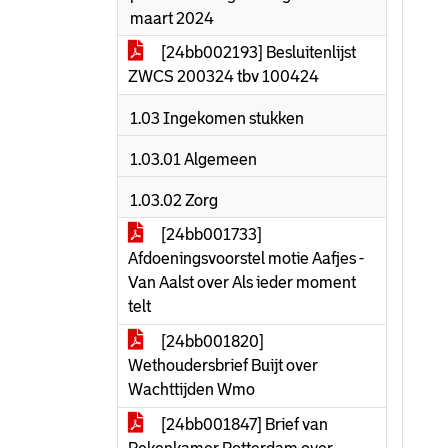
maart 2024
[24bb002193] Besluitenlijst
ZWCS 200324 tbv 100424
1.03 Ingekomen stukken
1.03.01 Algemeen
1.03.02 Zorg
[24bb001733]
Afdoeningsvoorstel motie Aafjes -
Van Aalst over Als ieder moment
telt
[24bb001820]
Wethoudersbrief Buijt over
Wachttijden Wmo
[24bb001847] Brief van