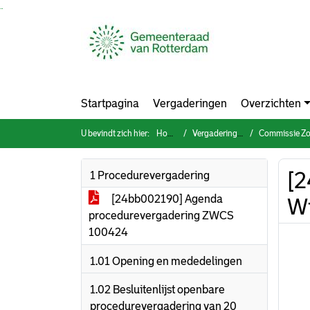
Ga naar de inhoud van deze pagina
Ga naar het zoeken
Ga naar het menu
Startpagina
Vergaderingen
Overzichten
U bevindt zich hier:
Home
Vergaderingen
Commissie Zorg, 
[2
1 Procedurevergadering
[24bb002190] Agenda
Wi
procedurevergadering ZWCS
100424
1.01 Opening en mededelingen
1.02 Besluitenlijst openbare
procedurevergadering van 20