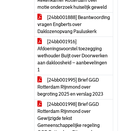
Rekenkamer Rotterdam over
motie onderzoek huiselijk geweld
[24bb001888] Beantwoording
vragen Engberts over
Daklozenopvang Pauluskerk
[24bb001916]
Afdoeningsvoorstel toezegging
wethouder Buijt over Doorwerken
aan dakloosheid – aanbevelingen
1
[24bb001995] Brief GGD
Rotterdam Rijnmond over
begroting 2025 en verslag 2023
[24bb001998] Brief GGD
Rotterdam Rijnmond over
Gewijzigde tekst
Gemeenschappelijke regeling