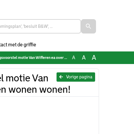
act met de griffie
A
A
A
otie Van Wifferen ea over beschermd wonen wonen wonen!
l motie Van
Vorige pagina
en wonen wonen!