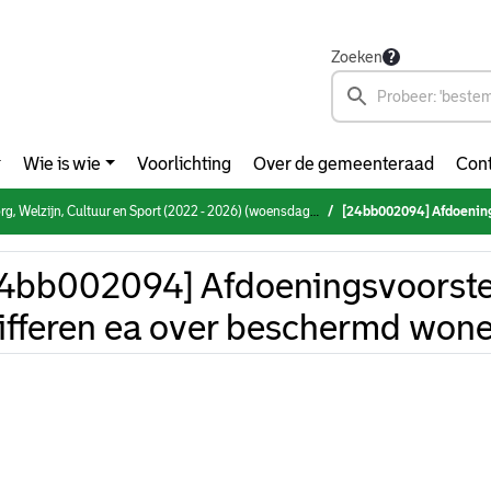
Zoeken
Wie is wie
Voorlichting
Over de gemeenteraad
Cont
Welzijn, Cultuur en Sport (2022 - 2026) (woensdag 10 april 2024)
[24bb002094] Afdoeningsvoorstel m
4bb002094] Afdoeningsvoorste
fferen ea over beschermd won