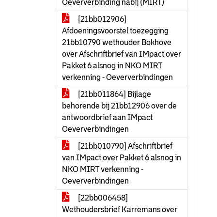
Oeververbinding nabij (MIRT)
[21bb012906]
Afdoeningsvoorstel toezegging
21bb10790 wethouder Bokhove
over Afschriftbrief van IMpact over
Pakket 6 alsnog in NKO MIRT
verkenning - Oeververbindingen
[21bb011864] Bijlage
behorende bij 21bb12906 over de
antwoordbrief aan IMpact
Oeververbindingen
[21bb010790] Afschriftbrief
van IMpact over Pakket 6 alsnog in
NKO MIRT verkenning -
Oeververbindingen
[22bb006458]
Wethoudersbrief Karremans over