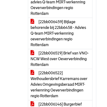
advies Q-team MIRT-verkenning
Oeververbindingen regio
Rotterdam
[22bb006459] Bijlage
behorende bij 22bb6458 - Advies
Q-team MIRT-verkenning
oeververbindingen regio
Rotterdam
[22bb006519] Brief van VNO-
NCW West over Oeververbinding
Rotterdam
[22bb006522]
Wethoudersbrief Karremans over
Advies Omgevingsberaad MIRT-
verkenning Oeververbindingen
regio Rotterdam
[22bb006146] Burgerbief