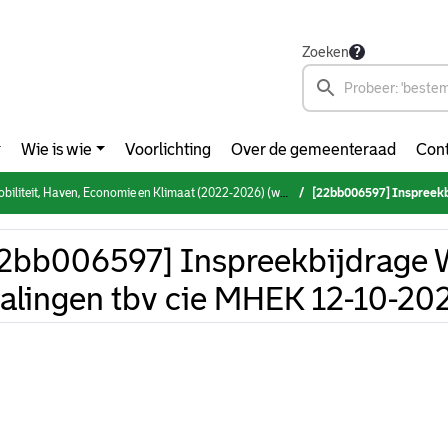
Zoeken
Wie is wie
Voorlichting
Over de gemeenteraad
Cont
it, Haven, Economie en Klimaat (2022-2026) (woensdag 12 oktober 2022)
[22bb006597] Inspreekbijdra
2bb006597] Inspreekbijdrage 
alingen tbv cie MHEK 12-10-20