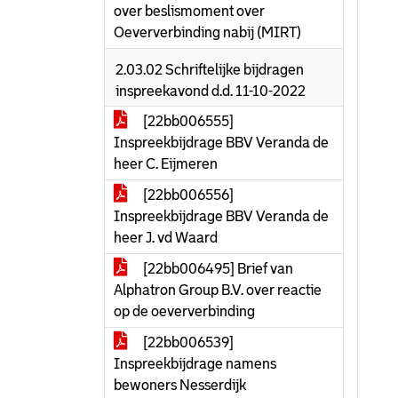
over beslismoment over
Oeververbinding nabij (MIRT)
2.03.02 Schriftelijke bijdragen
inspreekavond d.d. 11-10-2022
[22bb006555]
Inspreekbijdrage BBV Veranda de
heer C. Eijmeren
[22bb006556]
Inspreekbijdrage BBV Veranda de
heer J. vd Waard
[22bb006495] Brief van
Alphatron Group B.V. over reactie
op de oeververbinding
[22bb006539]
Inspreekbijdrage namens
bewoners Nesserdijk