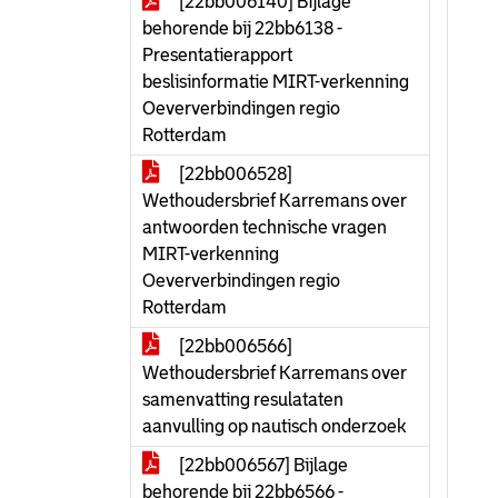
[22bb006140] Bijlage
behorende bij 22bb6138 -
Presentatierapport
beslisinformatie MIRT-verkenning
Oeververbindingen regio
Rotterdam
[22bb006528]
Wethoudersbrief Karremans over
antwoorden technische vragen
MIRT-verkenning
Oeververbindingen regio
Rotterdam
[22bb006566]
Wethoudersbrief Karremans over
samenvatting resulataten
aanvulling op nautisch onderzoek
[22bb006567] Bijlage
behorende bij 22bb6566 -