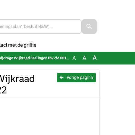
act met de griffie
A
A
A
ge Wijkraad Kralingen tbv cie MHEK 12-10-2022
Wijkraad
Vorige pagina
22