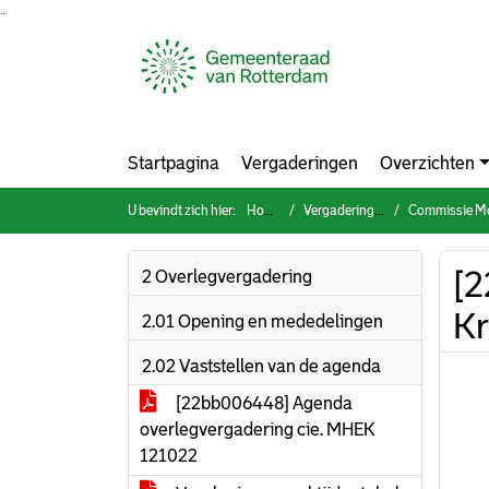
Ga naar de inhoud van deze pagina
Ga naar het zoeken
Ga naar het menu
Startpagina
Vergaderingen
Overzichten
U bevindt zich hier:
Home
Vergaderingen
Commissie Mobilite
[2
2 Overlegvergadering
Kr
2.01 Opening en mededelingen
2.02 Vaststellen van de agenda
[22bb006448] Agenda
overlegvergadering cie. MHEK
121022