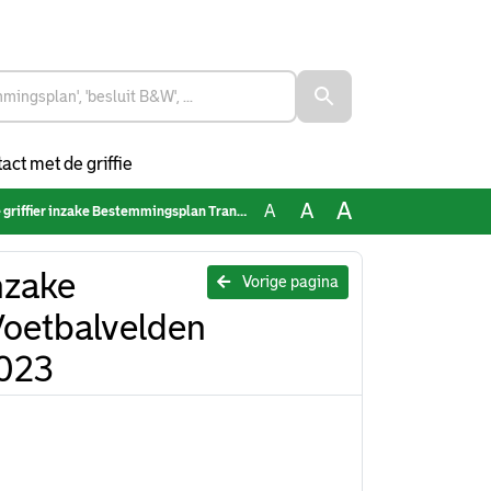
act met de griffie
A
A
A
mingsplan Transformatie Voetbalvelden Overschiese Kleiweg tbv 06-06-2023
nzake
Vorige pagina
Voetbalvelden
2023