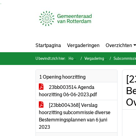
Ga naar de inhoud van deze pagina
Ga naar het zoeken
Ga naar het menu
Startpagina
Vergaderingen
Overzichten
U bevindt zich hier:
Home
Vergaderingen
Subcommissie bestemmin
[2
1 Opening hoorzitting
23bb003514 Agenda
Be
hoorzitting 06-06-2023.pdf
Ov
[23bb004368] Verslag
hoorzitting subcommissie diverse
Bestemmingsplannen van 6 juni
2023