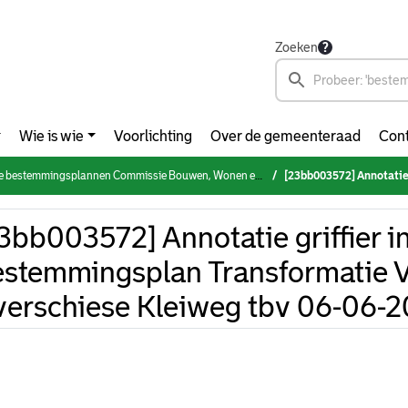
Zoeken
Wie is wie
Voorlichting
Over de gemeenteraad
Cont
gsplannen Commissie Bouwen, Wonen en Buitenruimte (2022-2026) (dinsdag 6 juni 2023)
[23bb003572] Annotatie griffier inzake Bestem
3bb003572] Annotatie griffier i
stemmingsplan Transformatie 
erschiese Kleiweg tbv 06-06-