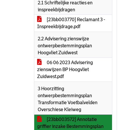
2.1 Schriftelijke reacties en
inspreekbijdragen
[23bb003770] Reclamant 3 -
Inspreekbijdrage.pdf
2.2 Advisering zienswijze
ontwerpbestemmingsplan
Hoogvliet Zuidwest
06 06 2023 Advisering
zienswijzen BP Hoogvliet
Zuidwest.pdf
3 Hoorzitting
ontwerpbestemmingsplan
Transformatie Voetbalvelden
Overschiese Kleiweg
[23bb003572] Annotatie
griffier inzake Bestemmingsplan