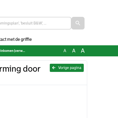
act met de griffie
A
A
A
omen (verworpen)
rming door
Vorige pagina