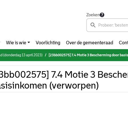
Zoeken
Wie is wie
Voorlichting
Over de gemeenteraad
Cont
 (donderdag 13 april 2023)
[23bb002575] 7.4 Motie 3 Bescherming door basisink
3bb002575] 7.4 Motie 3 Besche
sisinkomen (verworpen)