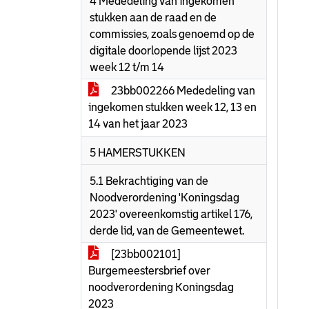
4 Mededeling van ingekomen
stukken aan de raad en de
commissies, zoals genoemd op de
digitale doorlopende lijst 2023
week 12 t/m 14
23bb002266 Mededeling van
ingekomen stukken week 12, 13 en
14 van het jaar 2023
5 HAMERSTUKKEN
5.1 Bekrachtiging van de
Noodverordening 'Koningsdag
2023' overeenkomstig artikel 176,
derde lid, van de Gemeentewet.
[23bb002101]
Burgemeestersbrief over
noodverordening Koningsdag
2023