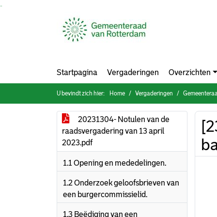
Ga naar de inhoud van deze pagina
Ga naar het zoeken
Ga naar het menu
Startpagina
Vergaderingen
Overzichten
U bevindt zich hier:
Home
Vergaderingen
Gemeenteraad
20231304- Notulen van de
[2
raadsvergadering van 13 april
ba
2023.pdf
1.1 Opening en mededelingen.
1.2 Onderzoek geloofsbrieven van
een burgercommissielid.
1.3 Beëdiging van een