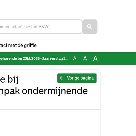
act met de griffie
A
A
A
- Jaarverslag 2022 - aanpak ondermijnende criminaliteit in de stad en haven
e bij
Vorige pagina
anpak ondermijnende