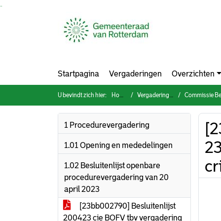
Ga naar de inhoud van deze pagina
Ga naar het zoeken
Ga naar het menu
Startpagina
Vergaderingen
Overzichten
U bevindt zich hier:
Home
Vergaderingen
Commissie Bestuur, 
[2
1 Procedurevergadering
23
1.01 Opening en mededelingen
cr
1.02 Besluitenlijst openbare
procedurevergadering van 20
april 2023
[23bb002790] Besluitenlijst
200423 cie BOFV tbv vergadering