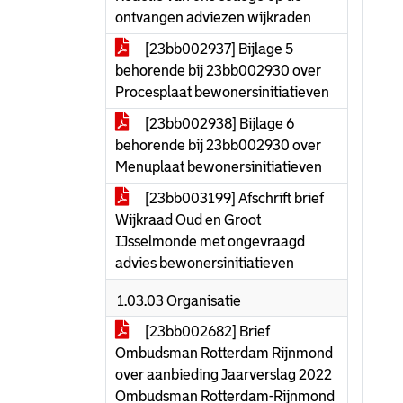
ontvangen adviezen wijkraden
[23bb002937] Bijlage 5
behorende bij 23bb002930 over
Procesplaat bewonersinitiatieven
[23bb002938] Bijlage 6
behorende bij 23bb002930 over
Menuplaat bewonersinitiatieven
[23bb003199] Afschrift brief
Wijkraad Oud en Groot
IJsselmonde met ongevraagd
advies bewonersinitiatieven
1.03.03 Organisatie
[23bb002682] Brief
Ombudsman Rotterdam Rijnmond
over aanbieding Jaarverslag 2022
Ombudsman Rotterdam-Rijnmond