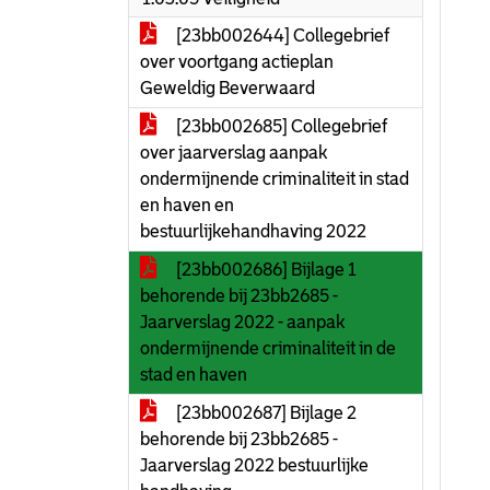
[23bb002644] Collegebrief
over voortgang actieplan
Geweldig Beverwaard
[23bb002685] Collegebrief
over jaarverslag aanpak
ondermijnende criminaliteit in stad
en haven en
bestuurlijkehandhaving 2022
[23bb002686] Bijlage 1
behorende bij 23bb2685 -
Jaarverslag 2022 - aanpak
ondermijnende criminaliteit in de
stad en haven
[23bb002687] Bijlage 2
behorende bij 23bb2685 -
Jaarverslag 2022 bestuurlijke