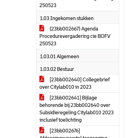
250523
1.03 Ingekomen stukken
(23bb002667) Agenda
Procedurevergadering cie BOFV
250523
1.03.01 Algemeen
1.03.02 Bestuur
[23bb002640] Collegebrief
over Citylab010 in 2023
[23bb002641] Bijlage
behorende bij 23bb002640 over
Subsidieregeling Citylab010 2023
inclusief toelichting
[23bb002676]