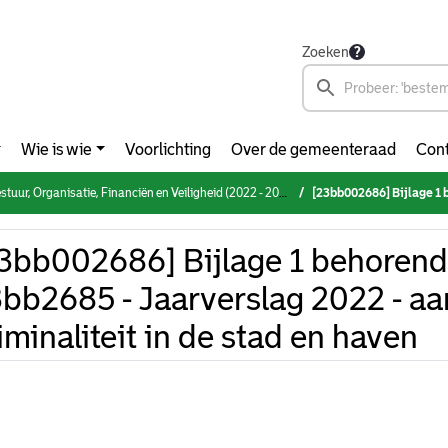
Zoeken
Wie is wie
Voorlichting
Over de gemeenteraad
Cont
Organisatie, Financiën en Veiligheid (2022 - 2026) (donderdag 25 mei 2023)
[23bb002686] Bijlage 1 behorende bij 23bb2685 
3bb002686] Bijlage 1 behorend
bb2685 - Jaarverslag 2022 - a
iminaliteit in de stad en haven