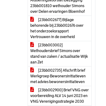
Afdoeningsvoorstel toezegging
23bb001810 wethouder Simons
over Delen ervaringen Bloemhof
[23bb002677] Bijlage
behorende bij 23bb002676 over
het onderzoeksrapport
Vertrouwen in de overheid
[23bb003002]
Wethoudersbrief Simons over
stand van zaken / actualisatie Wijk
aan Zet
[23bb002735] Afschrift brief
Werkgroep Bewonersinitiatieven
met advies bewonersinitiatieven
[23bb002900] Brief VNG over
voorbereiding ALV 14 juni 2023 en
VNG Verenigingsstrategie 2030