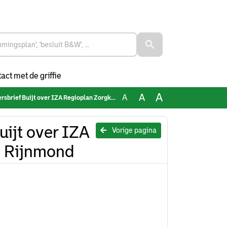
act met de griffie
A
A
A
jt over IZA Regioplan Zorgkantoor Rotterdam Rijnmond
ijt over IZA
Vorige pagina
m Rijnmond