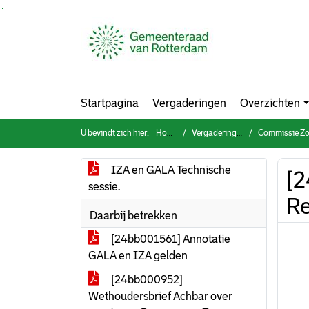
Ga naar de inhoud van deze pagina
Ga naar het zoeken
Ga naar het menu
Startpagina
Vergaderingen
Overzichten
U bevindt zich hier:
Home
Vergaderingen
Commissie Zorg, 
IZA en GALA Technische
[2
sessie.
Re
Daarbij betrekken
[24bb001561] Annotatie
GALA en IZA gelden
[24bb000952]
Wethoudersbrief Achbar over