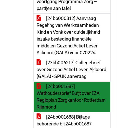
voortgang Programma Zorg –
partijen aan tafel
[24bb000312] Aanvraag
Regeling van Werkzaamheden
Kind en Vonk over duidelijkheid
inzake besteding financiële
middelen Gezond Actief Leven
Akkoord (GALA) voor 070224
[23bb006217] Collegebrief
over Gezond Actief Leven Akkoord
(GALA) - SPUK aanvraag
[24bb001687]
Wethoudersbrief Buijt over IZA
Regioplan Zorgkantoor Rotterdam
Rijnmond
[24bb001688] Bijlage
behorende bij 24bb001687 -