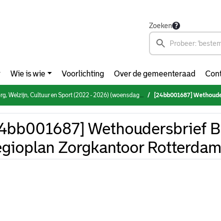
Zoeken
Wie is wie
Voorlichting
Over de gemeenteraad
Cont
Welzijn, Cultuur en Sport (2022 - 2026) (woensdag 20 maart 2024)
[24bb001687] Wethoudersbrief Bui
4bb001687] Wethoudersbrief Bu
gioplan Zorgkantoor Rotterda