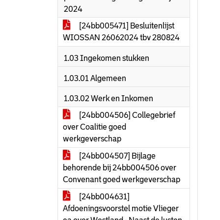
2024
[24bb005471] Besluitenlijst
WIOSSAN 26062024 tbv 280824
1.03 Ingekomen stukken
1.03.01 Algemeen
1.03.02 Werk en Inkomen
[24bb004506] Collegebrief
over Coalitie goed
werkgeverschap
[24bb004507] Bijlage
behorende bij 24bb004506 over
Convenant goed werkgeverschap
[24bb004631]
Afdoeningsvoorstel motie Vlieger