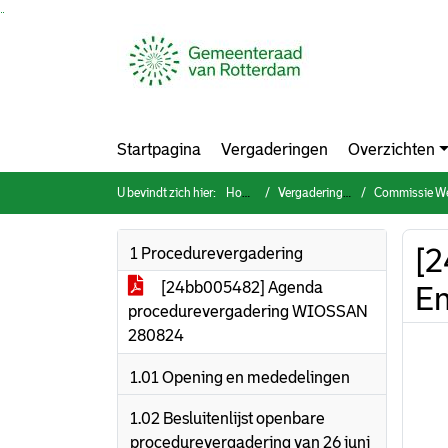
Ga naar de inhoud van deze pagina
Ga naar het zoeken
Ga naar het menu
Startpagina
Vergaderingen
Overzichten
U bevindt zich hier:
Home
Vergaderingen
Commissie Werk & Inkomen,
[2
1 Procedurevergadering
[24bb005482] Agenda
En
procedurevergadering WIOSSAN
280824
1.01 Opening en mededelingen
1.02 Besluitenlijst openbare
procedurevergadering van 26 juni