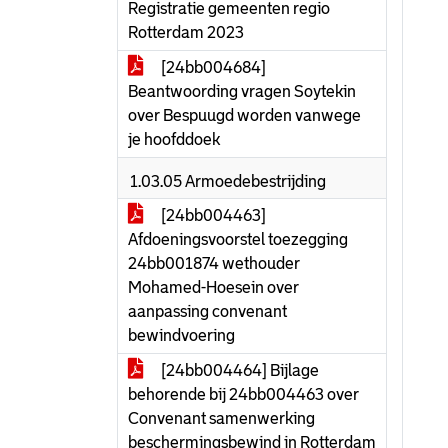
Registratie gemeenten regio
Rotterdam 2023
[24bb004684]
Beantwoording vragen Soytekin
over Bespuugd worden vanwege
je hoofddoek
1.03.05 Armoedebestrijding
[24bb004463]
Afdoeningsvoorstel toezegging
24bb001874 wethouder
Mohamed-Hoesein over
aanpassing convenant
bewindvoering
[24bb004464] Bijlage
behorende bij 24bb004463 over
Convenant samenwerking
beschermingsbewind in Rotterdam