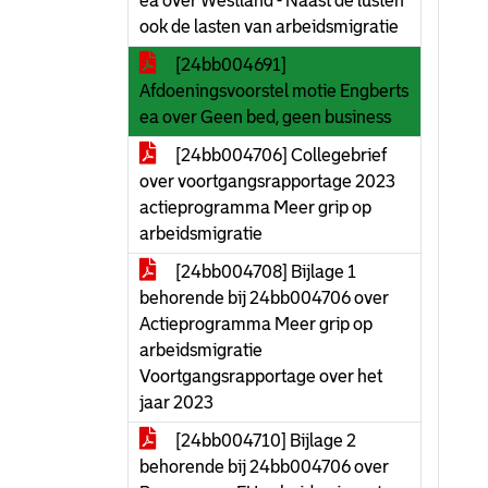
ea over Westland - Naast de lusten
ook de lasten van arbeidsmigratie
[24bb004691]
Afdoeningsvoorstel motie Engberts
ea over Geen bed, geen business
[24bb004706] Collegebrief
over voortgangsrapportage 2023
actieprogramma Meer grip op
arbeidsmigratie
[24bb004708] Bijlage 1
behorende bij 24bb004706 over
Actieprogramma Meer grip op
arbeidsmigratie
Voortgangsrapportage over het
jaar 2023
[24bb004710] Bijlage 2
behorende bij 24bb004706 over