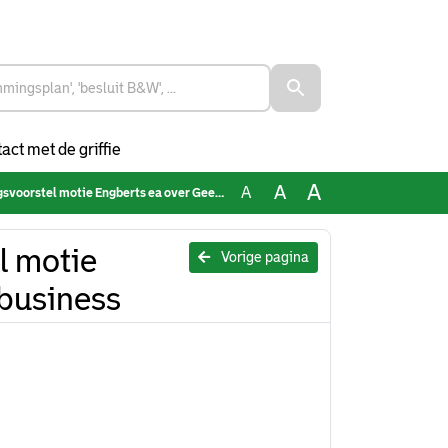
act met de griffie
A
A
A
l motie Engberts ea over Geen bed, geen business
l motie
Vorige pagina
 business