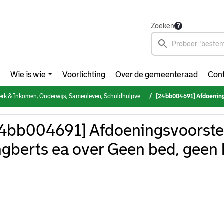
Zoeken
Wie is wie
Voorlichting
Over de gemeenteraad
Cont
 Onderwijs, Samenleven, Schuldhulpverlening & Armoedebestrijding, NPRZ (woensdag 28 augustus 2024)
[24bb004691] Afdoeningsvoorste
4bb004691] Afdoeningsvoorste
gberts ea over Geen bed, geen