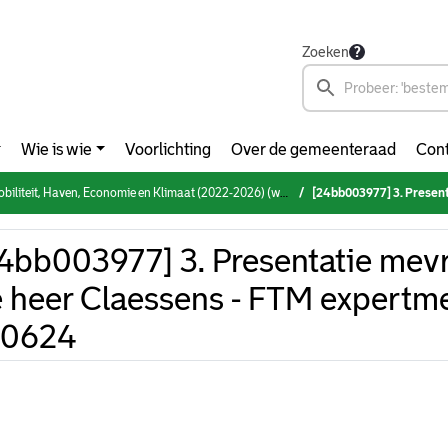
Zoeken
Wie is wie
Voorlichting
Over de gemeenteraad
Cont
eit, Haven, Economie en Klimaat (2022-2026) (woensdag 12 juni 2024)
[24bb003977] 3. Presentatie mevrouw Sy
4bb003977] 3. Presentatie mev
 heer Claessens - FTM expertm
20624