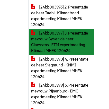
[24bb003976] 2. Presentatie
de heer Taebi - Klimaatraad
expertmeeting Klimaat MHEK
120624
[24bb003977] 3. Presentatie
mevrouw Sys en de heer
Claessens - FTM expertmeeting
Klimaat MHEK 120624
[24bb003978] 4. Presentatie
de heer Siegmund - KNMI
expertmeeting Klimaat MHEK
120624
[24bb003979] 5. Presentatie
mevrouw Pijnenburg - EMC
expertmeeting Klimaat MHEK
120624