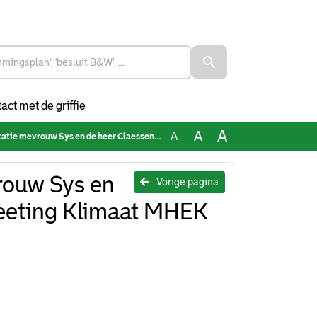
act met de griffie
A
A
A
s en de heer Claessens - FTM expertmeeting Klimaat MHEK 120624
rouw Sys en
Vorige pagina
eeting Klimaat MHEK