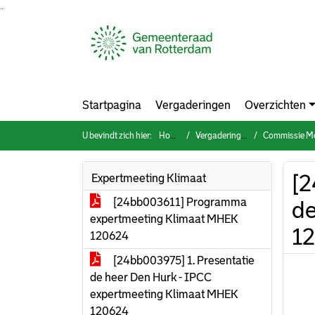
Ga naar de inhoud van deze pagina
Ga naar het zoeken
Ga naar het menu
Startpagina
Vergaderingen
Overzichten
U bevindt zich hier:
Home
Vergaderingen
Commissie Mobilit
[2
Expertmeeting Klimaat
[24bb003611] Programma
de
expertmeeting Klimaat MHEK
1
120624
[24bb003975] 1. Presentatie
de heer Den Hurk - IPCC
expertmeeting Klimaat MHEK
120624