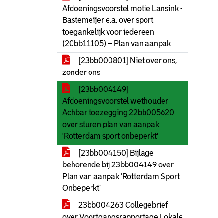
Afdoeningsvoorstel motie Lansink -
Bastemeijer e.a. over sport
toegankelijk voor iedereen
(20bb11105) – Plan van aanpak
[23bb000801] Niet over ons,
zonder ons
[23bb004149]
Afdoeningsvoorstel wethouder
Achbar toezegging 22bb005620
over sturen plan van aanpak
'Rotterdam sport onbeperkt'
[23bb004150] Bijlage
behorende bij 23bb004149 over
Plan van aanpak ‘Rotterdam Sport
Onbeperkt’
23bb004263 Collegebrief
over Voortgangsrapportage Lokale