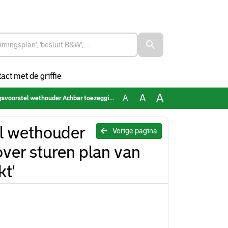
act met de griffie
A
A
A
 toezegging 22bb005620 over sturen plan van aanpak 'Rotterdam sport onbeperkt'
l wethouder
Vorige pagina
er sturen plan van
t'