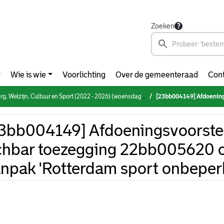
Zoeken
Wie is wie
Voorlichting
Over de gemeenteraad
Cont
elzijn, Cultuur en Sport (2022 - 2026) (woensdag 13 december 2023)
[23bb004149] Afdoeningsvoorstel wethouder Achbar
3bb004149] Afdoeningsvoorste
hbar toezegging 22bb005620 ov
npak 'Rotterdam sport onbeperk