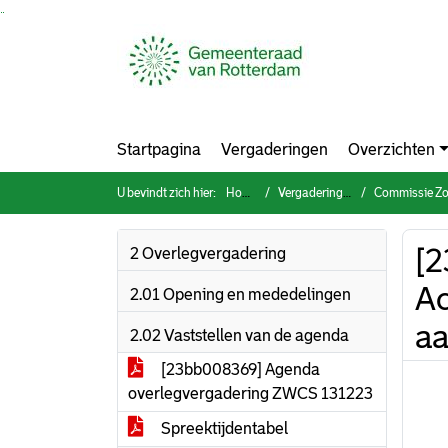
Ga naar de inhoud van deze pagina
Ga naar het zoeken
Ga naar het menu
Startpagina
Vergaderingen
Overzichten
U bevindt zich hier:
Home
Vergaderingen
Commissie Zorg, W
[2
2 Overlegvergadering
Ac
2.01 Opening en mededelingen
aa
2.02 Vaststellen van de agenda
[23bb008369] Agenda
overlegvergadering ZWCS 131223
Spreektijdentabel