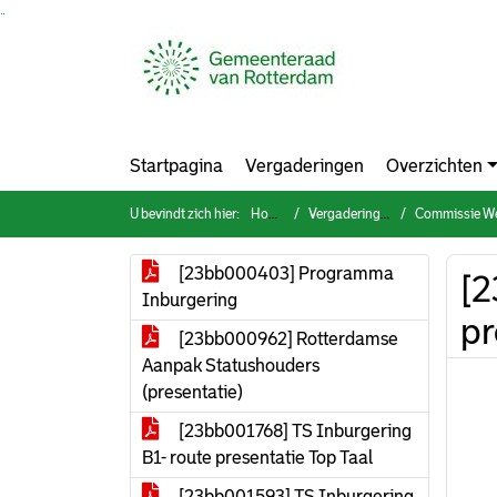
Ga naar de inhoud van deze pagina
Ga naar het zoeken
Ga naar het menu
Startpagina
Vergaderingen
Overzichten
U bevindt zich hier:
Home
Vergaderingen
Commissie Werk & Inkomen,
[23bb000403] Programma
[2
Inburgering
pr
[23bb000962] Rotterdamse
Aanpak Statushouders
(presentatie)
[23bb001768] TS Inburgering
B1- route presentatie Top Taal
[23bb001593] TS Inburgering