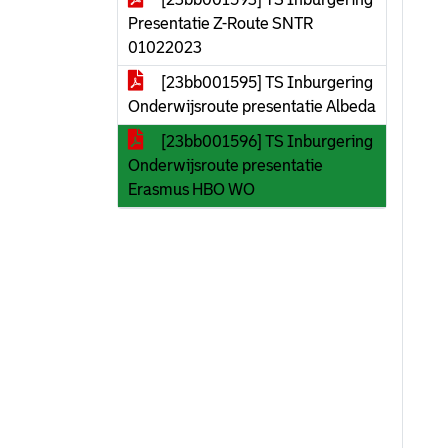
Presentatie Z-Route SNTR
01022023
[23bb001595] TS Inburgering
Onderwijsroute presentatie Albeda
[23bb001596] TS Inburgering
Onderwijsroute presentatie
Erasmus HBO WO