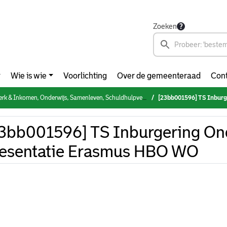
Zoeken
Wie is wie
Voorlichting
Over de gemeenteraad
Cont
 Onderwijs, Samenleven, Schuldhulpverlening & Armoedebestrijding, NPRZ (woensdag 1 februari 2023)
[23bb001596] TS Inburgerin
3bb001596] TS Inburgering On
esentatie Erasmus HBO WO