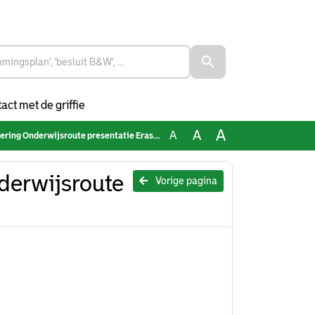
act met de griffie
A
A
A
g Onderwijsroute presentatie Erasmus HBO WO
derwijsroute
Vorige pagina