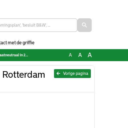
act met de griffie
A
A
A
neutraal in 2030
 Rotterdam
Vorige pagina