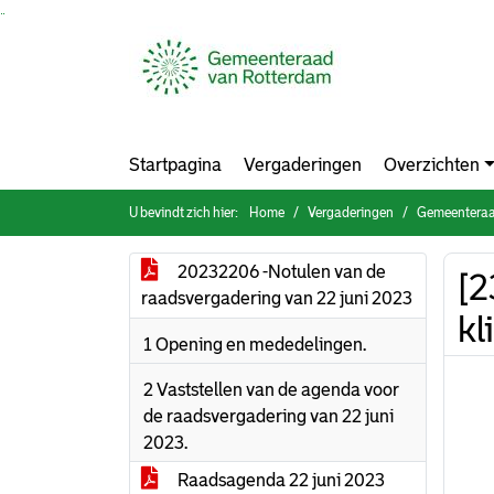
Ga naar de inhoud van deze pagina
Ga naar het zoeken
Ga naar het menu
Startpagina
Vergaderingen
Overzichten
U bevindt zich hier:
Home
Vergaderingen
Gemeenteraa
20232206 -Notulen van de
[2
raadsvergadering van 22 juni 2023
kl
1 Opening en mededelingen.
2 Vaststellen van de agenda voor
de raadsvergadering van 22 juni
2023.
Raadsagenda 22 juni 2023