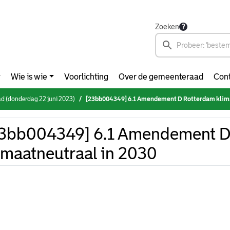
Zoeken
Wie is wie
Voorlichting
Over de gemeenteraad
Cont
d (donderdag 22 juni 2023)
[23bb004349] 6.1 Amendement D Rotterdam klimaat
3bb004349] 6.1 Amendement D
imaatneutraal in 2030