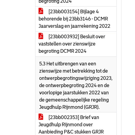
begroting 2024
[23bb003154] Bijlage 4
behorende bij 23bb3146 - DCMR
Jaarverslag en jaarrekening 2022
[23bb003932] Besluit over
vaststellen over zienswijze
begroting DCMR 2024
5.3 Het uitbrengen van een
zienswijze met betrekking tot de
ontwerpbegrotingswijziging 2023,
de ontwerpbegroting 2024 en de
voorlopige jaarstukken 2022 van
de gemeenschappelijke regeling
Jeugdhulp Rijnmond (GRJR).
[23bb002353] Brief van
Jeugdhulp Rijnmond over
Aanbieding P&C stukken GRJR