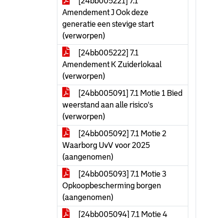
[24bb005221] 7.1
Amendement J Ook deze
generatie een stevige start
(verworpen)
[24bb005222] 7.1
Amendement K Zuiderlokaal
(verworpen)
[24bb005091] 7.1 Motie 1 Bied
weerstand aan alle risico's
(verworpen)
[24bb005092] 7.1 Motie 2
Waarborg UvV voor 2025
(aangenomen)
[24bb005093] 7.1 Motie 3
Opkoopbescherming borgen
(aangenomen)
[24bb005094] 7.1 Motie 4