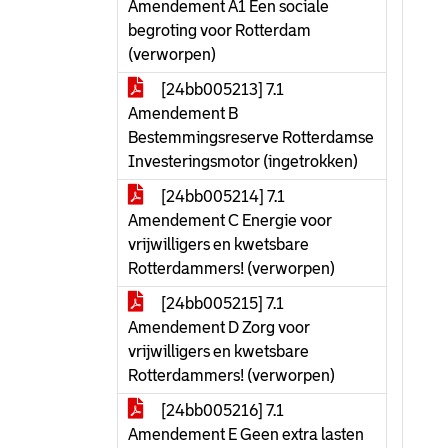
Amendement A1 Een sociale
begroting voor Rotterdam
(verworpen)
[24bb005213] 7.1
Amendement B
Bestemmingsreserve Rotterdamse
Investeringsmotor (ingetrokken)
[24bb005214] 7.1
Amendement C Energie voor
vrijwilligers en kwetsbare
Rotterdammers! (verworpen)
[24bb005215] 7.1
Amendement D Zorg voor
vrijwilligers en kwetsbare
Rotterdammers! (verworpen)
[24bb005216] 7.1
Amendement E Geen extra lasten