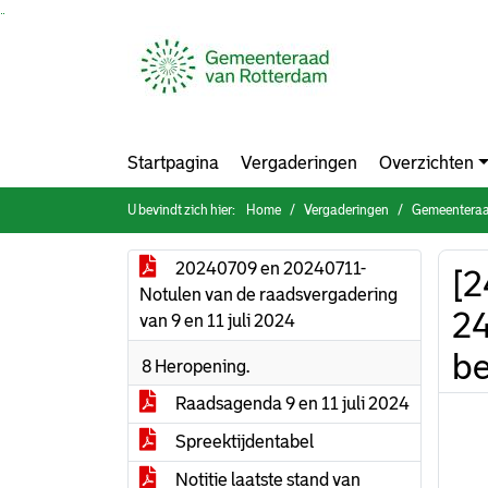
Ga naar de inhoud van deze pagina
Ga naar het zoeken
Ga naar het menu
Startpagina
Vergaderingen
Overzichten
U bevindt zich hier:
Home
Vergaderingen
Gemeenteraad
20240709 en 20240711-
[2
Notulen van de raadsvergadering
24
van 9 en 11 juli 2024
be
8 Heropening.
Raadsagenda 9 en 11 juli 2024
Spreektijdentabel
Notitie laatste stand van