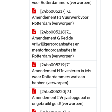
voor Rotterdammers (verworpen)
[24bb005217] 7.1
Amendement F1 Vuurwerk voor
Rotterdam (verworpen)
[24bb005218] 7.1
Amendement G Red de
vrijwilligersorganisaties en
mentoringorganisaties in
Rotterdam (verworpen)
[24bb005219] 7.1
Amendement H Investeren in iets
waar Rotterdammers wat aan
hebben (verworpen)
[24bb005220] 7.1
Amendement I Vrijval opgepot en
ongebruikt geld! (verworpen)