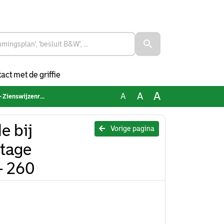
act met de griffie
A
A
A
splan Hoofdweg 256 - 260
e bij
Vorige pagina
tage
- 260