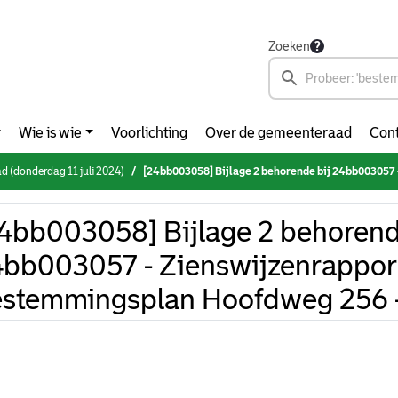
Zoeken
Wie is wie
Voorlichting
Over de gemeenteraad
Cont
 (donderdag 11 juli 2024)
[24bb003058] Bijlage 2 behorende bij 24bb003057 - Zienswijzenrapportage bestemming
4bb003058] Bijlage 2 behorend
bb003057 - Zienswijzenrappor
stemmingsplan Hoofdweg 256 