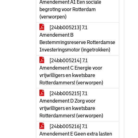
Amendement A1 Een sociale
begroting voor Rotterdam
(verworpen)
[24bb005213] 7.1
Amendement B
Bestemmingsreserve Rotterdamse
Investeringsmotor (ingetrokken)
[24bb005214] 7.1
Amendement C Energie voor
vrijwilligers en kwetsbare
Rotterdammers! (verworpen)
[24bb005215] 7.1
Amendement D Zorg voor
vrijwilligers en kwetsbare
Rotterdammers! (verworpen)
[24bb005216] 7.1
Amendement E Geen extra lasten