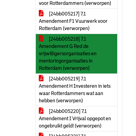
voor Rotterdammers (verworpen)
[24bb005217] 7.1
Amendement F1 Vuurwerk voor
Rotterdam (verworpen)
[24bb005218] 7.1
Amendement G Red de
vrijwilligersorganisaties en
mentoringorganisaties in
Rotterdam (verworpen)
[24bb005219] 7.1
Amendement H Investeren in iets
waar Rotterdammers wat aan
hebben (verworpen)
[24bb005220] 7.1
Amendement I Vrijval opgepot en
ongebruikt geld! (verworpen)