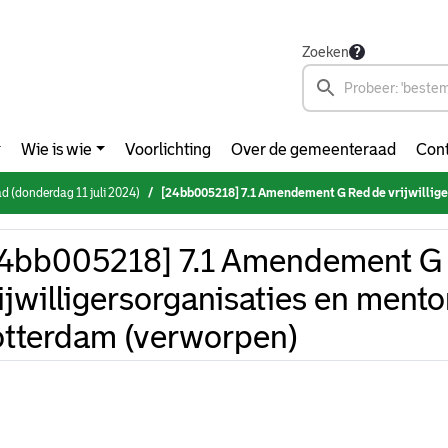
Zoeken
Wie is wie
Voorlichting
Over de gemeenteraad
Cont
 (donderdag 11 juli 2024)
[24bb005218] 7.1 Amendement G Red de vrijwilligersorganisaties en mentoringorganisatie
4bb005218] 7.1 Amendement G
ijwilligersorganisaties en mento
tterdam (verworpen)