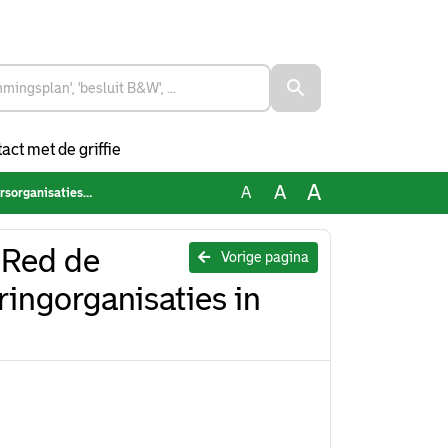
act met de griffie
A
A
A
s in Rotterdam (verworpen)
 Red de
Vorige pagina
ringorganisaties in