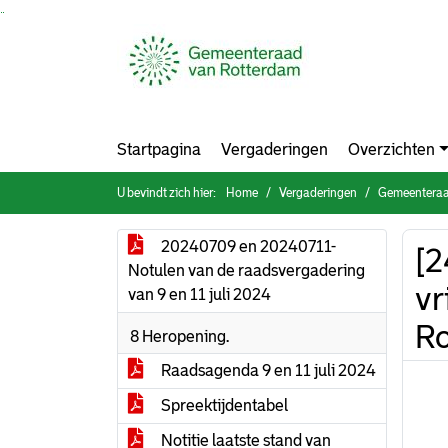
Ga naar de inhoud van deze pagina
Ga naar het zoeken
Ga naar het menu
Startpagina
Vergaderingen
Overzichten
U bevindt zich hier:
Home
Vergaderingen
Gemeenteraad
20240709 en 20240711-
[2
Notulen van de raadsvergadering
vr
van 9 en 11 juli 2024
Ro
8 Heropening.
Raadsagenda 9 en 11 juli 2024
Spreektijdentabel
Notitie laatste stand van