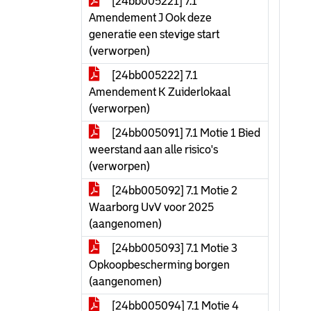
[24bb005221] 7.1
Amendement J Ook deze
generatie een stevige start
(verworpen)
[24bb005222] 7.1
Amendement K Zuiderlokaal
(verworpen)
[24bb005091] 7.1 Motie 1 Bied
weerstand aan alle risico's
(verworpen)
[24bb005092] 7.1 Motie 2
Waarborg UvV voor 2025
(aangenomen)
[24bb005093] 7.1 Motie 3
Opkoopbescherming borgen
(aangenomen)
[24bb005094] 7.1 Motie 4