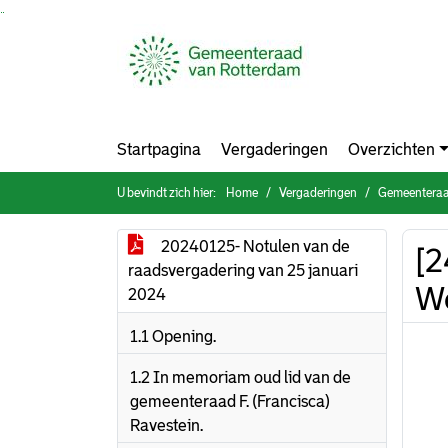
Ga naar de inhoud van deze pagina
Ga naar het zoeken
Ga naar het menu
Startpagina
Vergaderingen
Overzichten
U bevindt zich hier:
Home
Vergaderingen
Gemeenteraa
20240125- Notulen van de
[2
raadsvergadering van 25 januari
We
2024
1.1 Opening.
1.2 In memoriam oud lid van de
gemeenteraad F. (Francisca)
Ravestein.