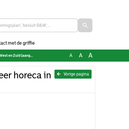
act met de griffie
A
A
A
en Zuid (aangenomen)
er horeca in
Vorige pagina