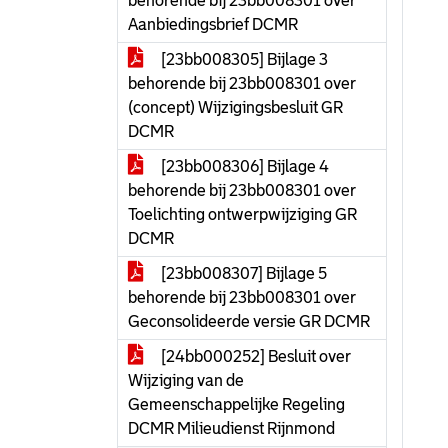
behorende bij 23bb008301 over
Aanbiedingsbrief DCMR
[23bb008305] Bijlage 3
behorende bij 23bb008301 over
(concept) Wijzigingsbesluit GR
DCMR
[23bb008306] Bijlage 4
behorende bij 23bb008301 over
Toelichting ontwerpwijziging GR
DCMR
[23bb008307] Bijlage 5
behorende bij 23bb008301 over
Geconsolideerde versie GR DCMR
[24bb000252] Besluit over
Wijziging van de
Gemeenschappelijke Regeling
DCMR Milieudienst Rijnmond