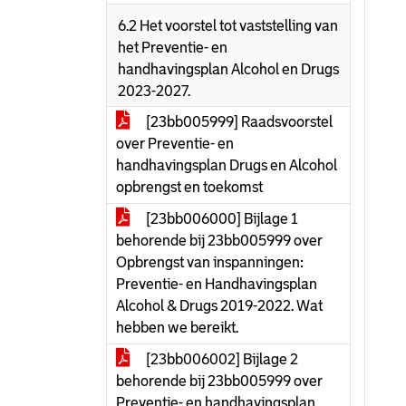
6.2 Het voorstel tot vaststelling van
het Preventie- en
handhavingsplan Alcohol en Drugs
2023-2027.
[23bb005999] Raadsvoorstel
over Preventie- en
handhavingsplan Drugs en Alcohol
opbrengst en toekomst
[23bb006000] Bijlage 1
behorende bij 23bb005999 over
Opbrengst van inspanningen:
Preventie- en Handhavingsplan
Alcohol & Drugs 2019-2022. Wat
hebben we bereikt.
[23bb006002] Bijlage 2
behorende bij 23bb005999 over
Preventie- en handhavingsplan