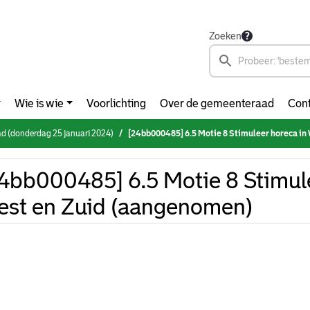
Zoeken
Wie is wie
Voorlichting
Over de gemeenteraad
Cont
d (donderdag 25 januari 2024)
[24bb000485] 6.5 Motie 8 Stimuleer horeca in West 
4bb000485] 6.5 Motie 8 Stimule
st en Zuid (aangenomen)