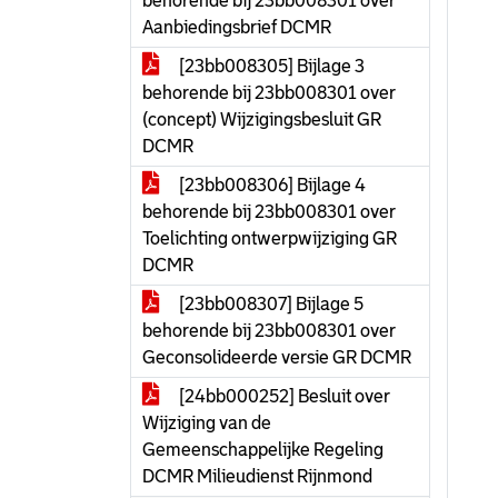
behorende bij 23bb008301 over
Aanbiedingsbrief DCMR
[23bb008305] Bijlage 3
behorende bij 23bb008301 over
(concept) Wijzigingsbesluit GR
DCMR
[23bb008306] Bijlage 4
behorende bij 23bb008301 over
Toelichting ontwerpwijziging GR
DCMR
[23bb008307] Bijlage 5
behorende bij 23bb008301 over
Geconsolideerde versie GR DCMR
[24bb000252] Besluit over
Wijziging van de
Gemeenschappelijke Regeling
DCMR Milieudienst Rijnmond