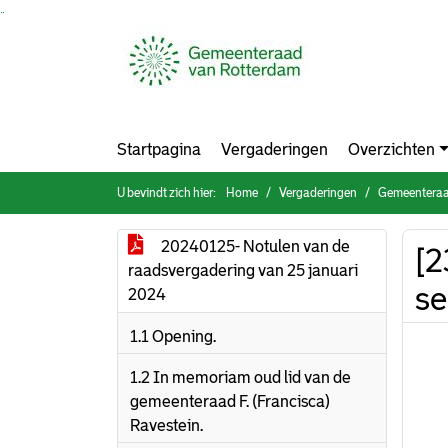
Ga naar de inhoud van deze pagina
Ga naar het zoeken
Ga naar het menu
Startpagina
Vergaderingen
Overzichten
U bevindt zich hier:
Home
Vergaderingen
Gemeenteraa
20240125- Notulen van de
[2
raadsvergadering van 25 januari
se
2024
1.1 Opening.
1.2 In memoriam oud lid van de
gemeenteraad F. (Francisca)
Ravestein.