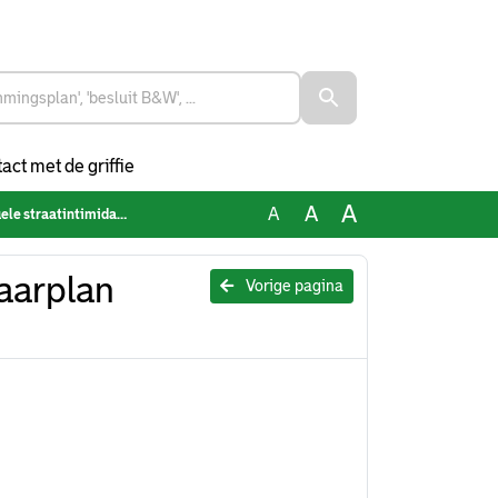
act met de griffie
A
A
A
e straatintimidatie
aarplan
Vorige pagina