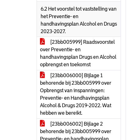
6.2 Het voorstel tot vaststelling van
het Preventie- en
handhavingsplan Alcohol en Drugs
2023-2027.
[23bb005999] Raadsvoorstel
over Preventie- en
handhavingsplan Drugs en Alcohol
opbrengst en toekomst
[23bb006000] Bijlage 1
behorende bij 23bb005999 over
Opbrengst van inspanningen:
Preventie- en Handhavingsplan
Alcohol & Drugs 2019-2022. Wat
hebben we bereikt.
[23bb006002] Bijlage 2
behorende bij 23bb005999 over
Preventie- en handhavingsplan