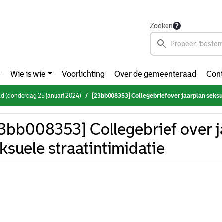
Zoeken
Wie is wie
Voorlichting
Over de gemeenteraad
Cont
d (donderdag 25 januari 2024)
[23bb008353] Collegebrief over jaarplan seksuel
3bb008353] Collegebrief over j
ksuele straatintimidatie