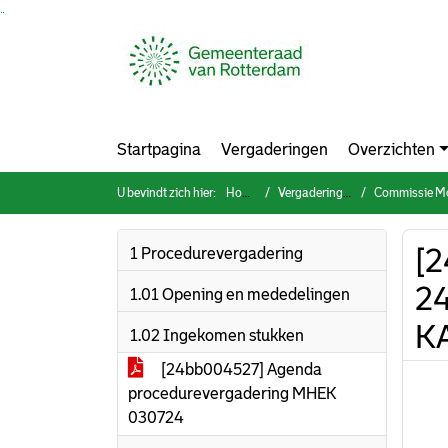
Ga naar de inhoud van deze pagina
Ga naar het zoeken
Ga naar het menu
Startpagina
Vergaderingen
Overzichten
U bevindt zich hier:
Home
Vergaderingen
Commissie Mobilit
[2
1 Procedurevergadering
24
1.01 Opening en mededelingen
K
1.02 Ingekomen stukken
[24bb004527] Agenda
procedurevergadering MHEK
030724