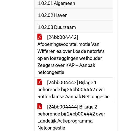
1.02.01 Algemeen
1.02.02 Haven
1.02.03 Duurzaam
[24bb004442]
Afdoeningsvoorstel motie Van
Wifferen ea over Los de netcrisis
op en toezeggingen wethouder
Zeegers over KAR – Aanpak
netcongestie
[24bb004443] Bijlage 1
behorende bij 24bb004442 over
Rotterdamse Aanpak Netcongestie
[24bb004444] Bijlage 2
behorende bij 24bb004442 over
Landelijk Actieprogramma
Netcongestie