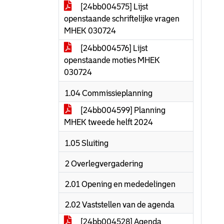
[24bb004575] Lijst
openstaande schriftelijke vragen
MHEK 030724
[24bb004576] Lijst
openstaande moties MHEK
030724
1.04 Commissieplanning
[24bb004599] Planning
MHEK tweede helft 2024
1.05 Sluiting
2 Overlegvergadering
2.01 Opening en mededelingen
2.02 Vaststellen van de agenda
[24bb004528] Agenda