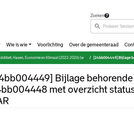
Zoeken
Wie is wie
Voorlichting
Over de gemeenteraad
Cont
eit, Haven, Economie en Klimaat (2022-2026) (woensdag 3 juli 2024)
[24bb004449] Bijlage behorende bij 
4bb004449] Bijlage behorende 
bb004448 met overzicht status
AR