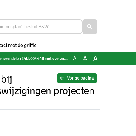
act met de griffie
A
A
A
24bb004448 met overzicht statuswijzigingen projecten KAR
bij
Vorige pagina
wijzigingen projecten