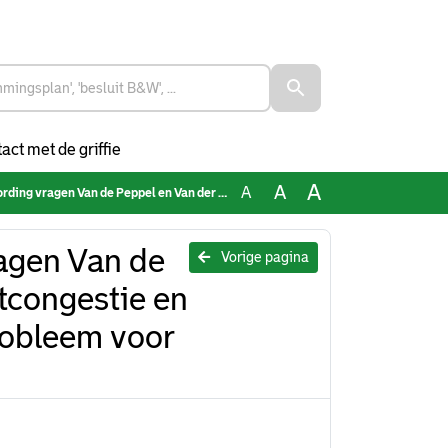
act met de griffie
A
A
A
 der Velden over Netcongestie en capaciteitsgebrek een mogelijk probleem voor energyhubs
agen Van de
Vorige pagina
tcongestie en
robleem voor