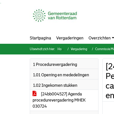
Ga naar de inhoud van deze pagina
Ga naar het zoeken
Ga naar het menu
Startpagina
Vergaderingen
Overzichten
U bevindt zich hier:
Home
Vergaderingen
Commissie Mobilit
[2
1 Procedurevergadering
Pe
1.01 Opening en mededelingen
ca
1.02 Ingekomen stukken
e
[24bb004527] Agenda
procedurevergadering MHEK
030724