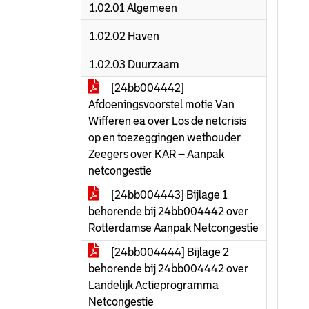
1.02.01 Algemeen
1.02.02 Haven
1.02.03 Duurzaam
[24bb004442]
Afdoeningsvoorstel motie Van
Wifferen ea over Los de netcrisis
op en toezeggingen wethouder
Zeegers over KAR – Aanpak
netcongestie
[24bb004443] Bijlage 1
behorende bij 24bb004442 over
Rotterdamse Aanpak Netcongestie
[24bb004444] Bijlage 2
behorende bij 24bb004442 over
Landelijk Actieprogramma
Netcongestie