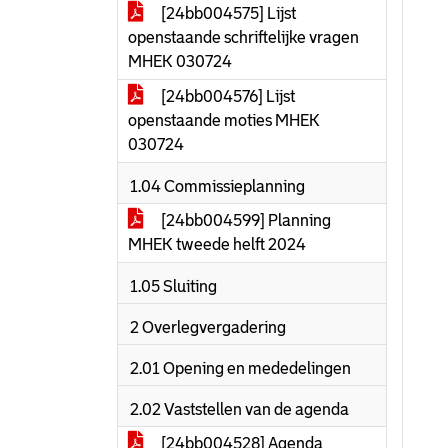
[24bb004575] Lijst
openstaande schriftelijke vragen
MHEK 030724
[24bb004576] Lijst
openstaande moties MHEK
030724
1.04 Commissieplanning
[24bb004599] Planning
MHEK tweede helft 2024
1.05 Sluiting
2 Overlegvergadering
2.01 Opening en mededelingen
2.02 Vaststellen van de agenda
[24bb004528] Agenda