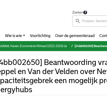
Zoeken
Wie is wie
Voorlichting
Over de gemeenteraad
Cont
eit, Haven, Economie en Klimaat (2022-2026) (woensdag 3 juli 2024)
[24bb002650] Beantwoording vragen Van de Peppel en Van
4bb002650] Beantwoording vr
ppel en Van der Velden over Ne
paciteitsgebrek een mogelijk p
nergyhubs