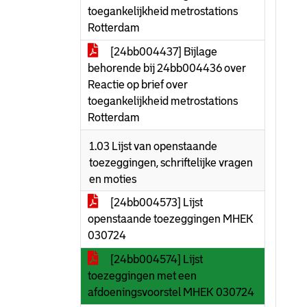
toegankelijkheid metrostations
Rotterdam
[24bb004437] Bijlage
behorende bij 24bb004436 over
Reactie op brief over
toegankelijkheid metrostations
Rotterdam
1.03 Lijst van openstaande
toezeggingen, schriftelijke vragen
en moties
[24bb004573] Lijst
openstaande toezeggingen MHEK
030724
[24bb004574] Lijst
toezeggingen met een
afdoeningsvoorstel MHEK 030724