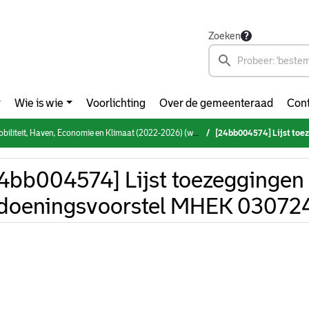
Zoeken
Wie is wie
Voorlichting
Over de gemeenteraad
Cont
eit, Haven, Economie en Klimaat (2022-2026) (woensdag 3 juli 2024)
[24bb004574] Lijst toezeggi
4bb004574] Lijst toezeggingen
doeningsvoorstel MHEK 03072