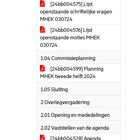
[24bb004575] Lijst
openstaande schriftelijke vragen
MHEK 030724
[24bb004576] Lijst
openstaande moties MHEK
030724
1.04 Commissieplanning
[24bb004599] Planning
MHEK tweede helft 2024
1.05 Sluiting
2 Overlegvergadering
2.01 Opening en mededelingen
2.02 Vaststellen van de agenda
[24bb004528] Agenda