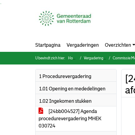
Ga naar de inhoud van deze pagina
Ga naar het zoeken
Ga naar het menu
Startpagina
Vergaderingen
Overzichten
U bevindt zich hier:
Home
Vergaderingen
Commissie Mobilit
[2
1 Procedurevergadering
af
1.01 Opening en mededelingen
1.02 Ingekomen stukken
[24bb004527] Agenda
procedurevergadering MHEK
030724