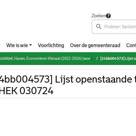
Zoeken
Wie is wie
Voorlichting
Over de gemeenteraad
Cont
iteit, Haven, Economie en Klimaat (2022-2026) (woensdag 3 juli 2024)
[24bb004573] Lijst
4bb004573] Lijst openstaande 
HEK 030724