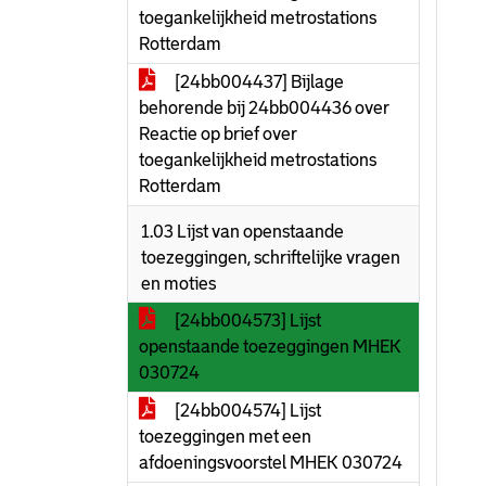
toegankelijkheid metrostations
Rotterdam
[24bb004437] Bijlage
behorende bij 24bb004436 over
Reactie op brief over
toegankelijkheid metrostations
Rotterdam
1.03 Lijst van openstaande
toezeggingen, schriftelijke vragen
en moties
[24bb004573] Lijst
openstaande toezeggingen MHEK
030724
[24bb004574] Lijst
toezeggingen met een
afdoeningsvoorstel MHEK 030724