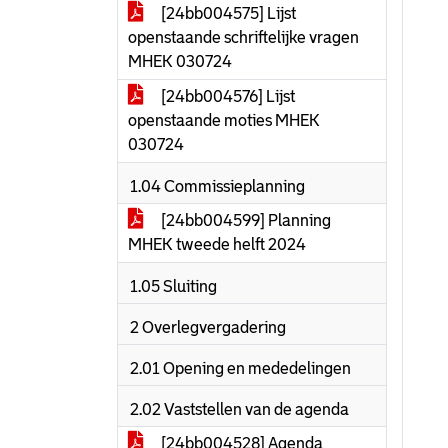
[24bb004575] Lijst
openstaande schriftelijke vragen
MHEK 030724
[24bb004576] Lijst
openstaande moties MHEK
030724
1.04 Commissieplanning
[24bb004599] Planning
MHEK tweede helft 2024
1.05 Sluiting
2 Overlegvergadering
2.01 Opening en mededelingen
2.02 Vaststellen van de agenda
[24bb004528] Agenda