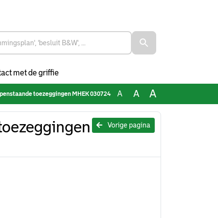
act met de griffie
A
A
A
 openstaande toezeggingen MHEK 030724
toezeggingen
Vorige pagina