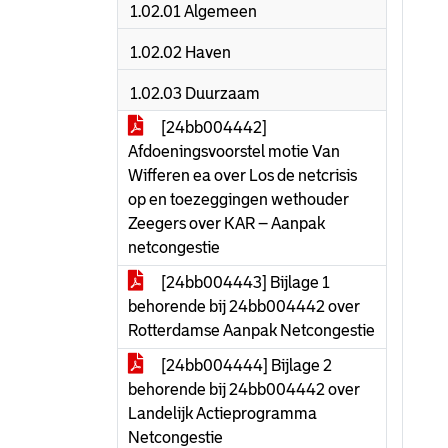
1.02.01 Algemeen
1.02.02 Haven
1.02.03 Duurzaam
[24bb004442]
Afdoeningsvoorstel motie Van
Wifferen ea over Los de netcrisis
op en toezeggingen wethouder
Zeegers over KAR – Aanpak
netcongestie
[24bb004443] Bijlage 1
behorende bij 24bb004442 over
Rotterdamse Aanpak Netcongestie
[24bb004444] Bijlage 2
behorende bij 24bb004442 over
Landelijk Actieprogramma
Netcongestie