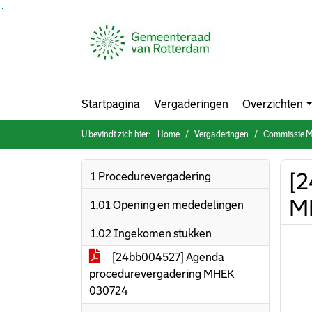
Ga naar de inhoud van deze pagina
Ga naar het zoeken
Ga naar het menu
Startpagina
Vergaderingen
Overzichten
U bevindt zich hier:
Home
Vergaderingen
Commissie Mobil
[2
1 Procedurevergadering
M
1.01 Opening en mededelingen
1.02 Ingekomen stukken
[24bb004527] Agenda
procedurevergadering MHEK
030724