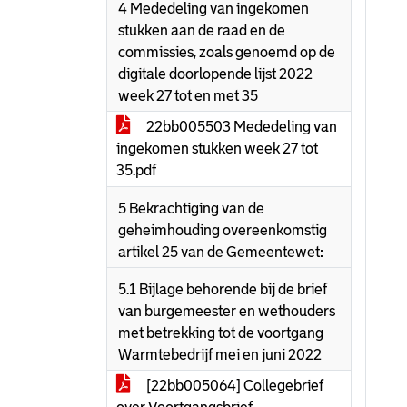
4 Mededeling van ingekomen
stukken aan de raad en de
commissies, zoals genoemd op de
digitale doorlopende lijst 2022
week 27 tot en met 35
22bb005503 Mededeling van
ingekomen stukken week 27 tot
35.pdf
5 Bekrachtiging van de
geheimhouding overeenkomstig
artikel 25 van de Gemeentewet:
5.1 Bijlage behorende bij de brief
van burgemeester en wethouders
met betrekking tot de voortgang
Warmtebedrijf mei en juni 2022
[22bb005064] Collegebrief