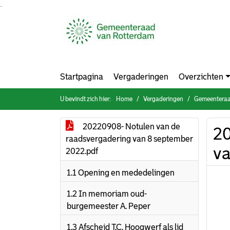
Ga naar de inhoud van deze pagina
Ga naar het zoeken
Ga naar het menu
Startpagina
Vergaderingen
Overzichten
U bevindt zich hier:
Home
Vergaderingen
Gemeenteraa
20220908- Notulen van de
20
raadsvergadering van 8 september
va
2022.pdf
1.1 Opening en mededelingen
1.2 In memoriam oud-
burgemeester A. Peper
1.3 Afscheid T.C. Hoogwerf als lid