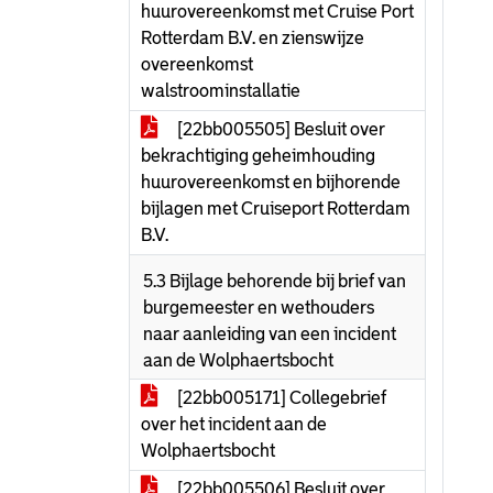
huurovereenkomst met Cruise Port
Rotterdam B.V. en zienswijze
overeenkomst
walstroominstallatie
[22bb005505] Besluit over
bekrachtiging geheimhouding
huurovereenkomst en bijhorende
bijlagen met Cruiseport Rotterdam
B.V.
5.3 Bijlage behorende bij brief van
burgemeester en wethouders
naar aanleiding van een incident
aan de Wolphaertsbocht
[22bb005171] Collegebrief
over het incident aan de
Wolphaertsbocht
[22bb005506] Besluit over