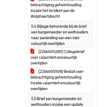
bekrachtiging geheimhouding
inzake het incident aan de
Wolphaertsbocht
5.4 Bijlage behorende bij de brief
van burgemeester en wethouders
naar aanleiding van een niet-
natuurlijk overlijden
[22bb005285] Collegebrief
over calamiteit onnatuurlijk
overlijden
[22bb005508] Besluit over
bekrachtiging geheimhouding
inzake calamiteit onnatuurlijk
overlijden
5.5 Brief van burgemeester en
wethouders inzake een update