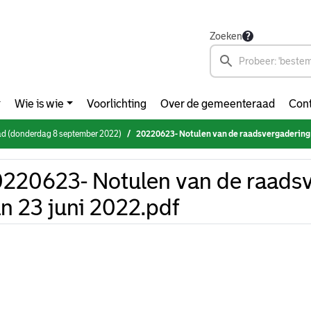
Zoeken
Wie is wie
Voorlichting
Over de gemeenteraad
Cont
d (donderdag 8 september 2022)
20220623- Notulen van de raadsvergadering 
220623- Notulen van de raads
n 23 juni 2022.pdf