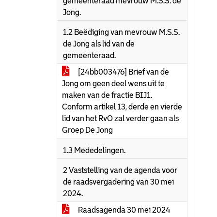
gemeenteraad mevrouw M.S.S. de
Jong.
1.2 Beëdiging van mevrouw M.S.S.
de Jong als lid van de
gemeenteraad.
[24bb003476] Brief van de
Jong om geen deel wens uit te
maken van de fractie BIJ1.
Conform artikel 13, derde en vierde
lid van het RvO zal verder gaan als
Groep De Jong
1.3 Mededelingen.
2 Vaststelling van de agenda voor
de raadsvergadering van 30 mei
2024.
Raadsagenda 30 mei 2024