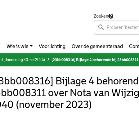
Zoeken
Wie is wie
Voorlichting
Over de gemeenteraad
Cont
d (donderdag 30 mei 2024)
[23bb008316] Bijlage 4 behorende bij 23bb008311 over Nota van Wijzigingen Koers op 
3bb008316] Bijlage 4 behorend
bb008311 over Nota van Wijzig
40 (november 2023)