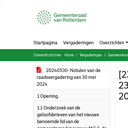
Ga naar de inhoud van deze pagina
Ga naar het zoeken
Ga naar het menu
Startpagina
Vergaderingen
Overzichten
U bevindt zich hier:
Home
Vergaderingen
Gemeenteraa
20240530- Notulen van de
[2
raadsvergadering van 30 mei
23
2024
20
1 Opening.
1.1 Onderzoek van de
geloofsbrieven van het nieuwe
benoemde lid van de