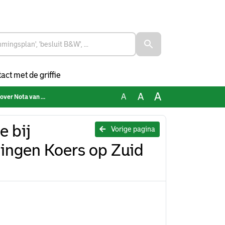
act met de griffie
A
A
A
Zuid 2040 (november 2023)
e bij
Vorige pagina
ingen Koers op Zuid