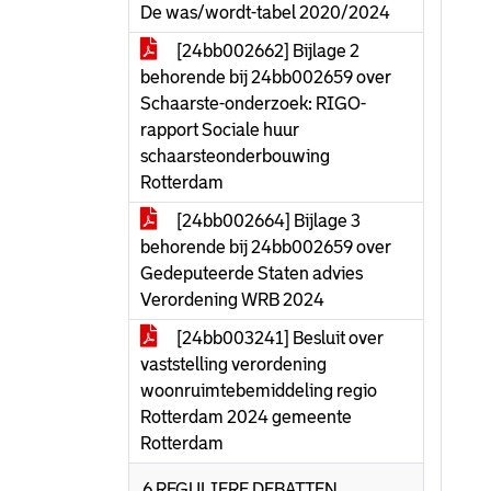
De was/wordt-tabel 2020/2024
[24bb002662] Bijlage 2
behorende bij 24bb002659 over
Schaarste-onderzoek: RIGO-
rapport Sociale huur
schaarsteonderbouwing
Rotterdam
[24bb002664] Bijlage 3
behorende bij 24bb002659 over
Gedeputeerde Staten advies
Verordening WRB 2024
[24bb003241] Besluit over
vaststelling verordening
woonruimtebemiddeling regio
Rotterdam 2024 gemeente
Rotterdam
6 REGULIERE DEBATTEN