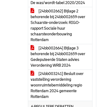
De was/wordt-tabel 2020/2024
[24bb002662] Bijlage 2
behorende bij 24bb002659 over
Schaarste-onderzoek: RIGO-
rapport Sociale huur
schaarsteonderbouwing
Rotterdam
[24bb002664] Bijlage 3
behorende bij 24bb002659 over
Gedeputeerde Staten advies
Verordening WRB 2024
[24bb003241] Besluit over
vaststelling verordening
woonruimtebemiddeling regio
Rotterdam 2024 gemeente
Rotterdam
6 REGULIERE DEBATTEN