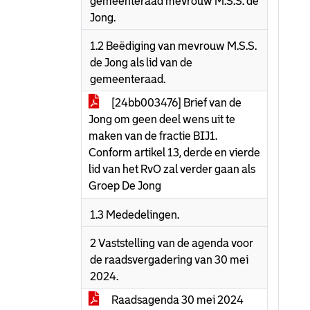
gemeenteraad mevrouw M.S.S. de
Jong.
1.2 Beëdiging van mevrouw M.S.S.
de Jong als lid van de
gemeenteraad.
[24bb003476] Brief van de
Jong om geen deel wens uit te
maken van de fractie BIJ1.
Conform artikel 13, derde en vierde
lid van het RvO zal verder gaan als
Groep De Jong
1.3 Mededelingen.
2 Vaststelling van de agenda voor
de raadsvergadering van 30 mei
2024.
Raadsagenda 30 mei 2024