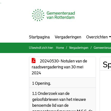
Ga naar de inhoud van deze pagina
Ga naar het zoeken
Ga naar het menu
Startpagina
Vergaderingen
Overzichten
U bevindt zich hier:
Home
Vergaderingen
Gemeenteraa
20240530- Notulen van de
Sp
raadsvergadering van 30 mei
2024
1 Opening.
1.1 Onderzoek van de
geloofsbrieven van het nieuwe
benoemde lid van de