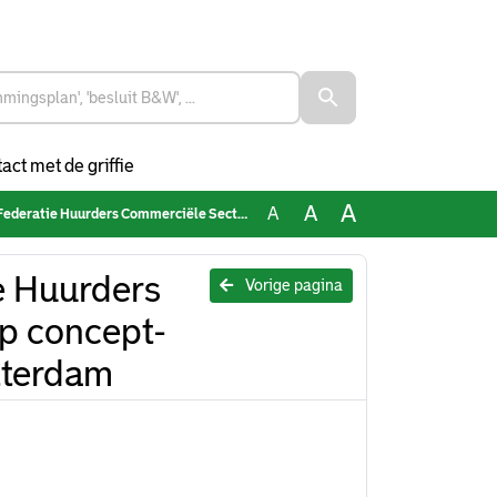
act met de griffie
A
A
A
erciële Sector met reactie op concept-uitgangspunten Woonakkoord Rotterdam
e Huurders
Vorige pagina
p concept-
tterdam