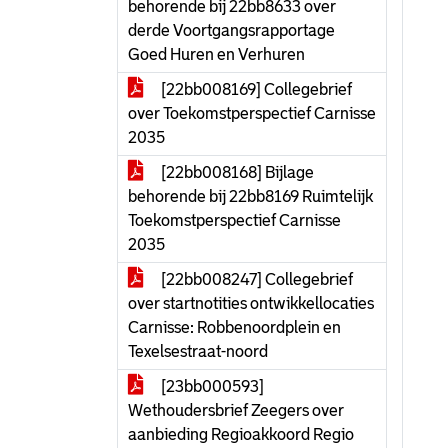
behorende bij 22bb8633 over
derde Voortgangsrapportage
Goed Huren en Verhuren
[22bb008169] Collegebrief
over Toekomstperspectief Carnisse
2035
[22bb008168] Bijlage
behorende bij 22bb8169 Ruimtelijk
Toekomstperspectief Carnisse
2035
[22bb008247] Collegebrief
over startnotities ontwikkellocaties
Carnisse: Robbenoordplein en
Texelsestraat-noord
[23bb000593]
Wethoudersbrief Zeegers over
aanbieding Regioakkoord Regio