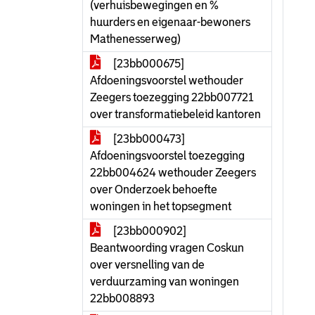
(verhuisbewegingen en %
huurders en eigenaar-bewoners
Mathenesserweg)
[23bb000675]
Afdoeningsvoorstel wethouder
Zeegers toezegging 22bb007721
over transformatiebeleid kantoren
[23bb000473]
Afdoeningsvoorstel toezegging
22bb004624 wethouder Zeegers
over Onderzoek behoefte
woningen in het topsegment
[23bb000902]
Beantwoording vragen Coskun
over versnelling van de
verduurzaming van woningen
22bb008893