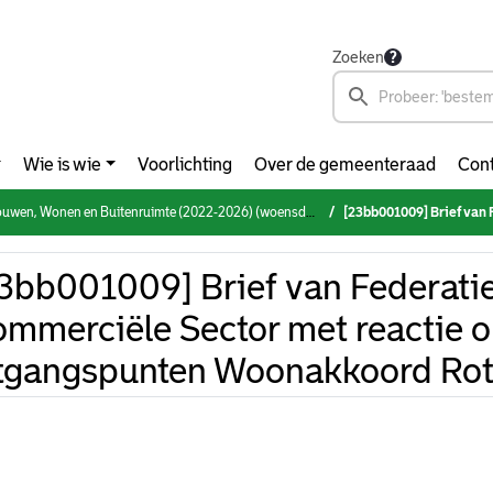
Zoeken
Wie is wie
Voorlichting
Over de gemeenteraad
Cont
, Wonen en Buitenruimte (2022-2026) (woensdag 15 februari 2023)
[23bb001009] Brief van Federatie Huurders Comm
3bb001009] Brief van Federati
mmerciële Sector met reactie o
tgangspunten Woonakkoord Ro