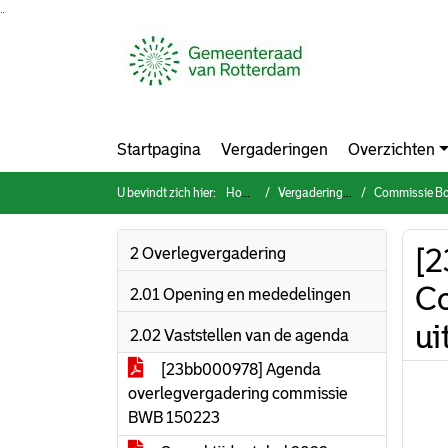
Ga naar de inhoud van deze pagina
Ga naar het zoeken
Ga naar het menu
Startpagina
Vergaderingen
Overzichten
U bevindt zich hier:
Home
Vergaderingen
Commissie Bouwen
[2
2 Overlegvergadering
Co
2.01 Opening en mededelingen
ui
2.02 Vaststellen van de agenda
[23bb000978] Agenda
overlegvergadering commissie
BWB 150223