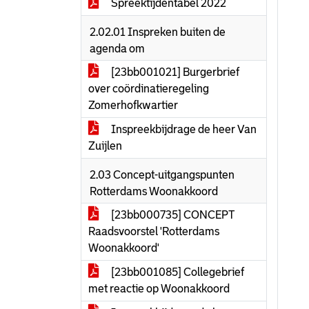
Spreektijdentabel 2022
2.02.01 Inspreken buiten de
agenda om
[23bb001021] Burgerbrief
over coördinatieregeling
Zomerhofkwartier
Inspreekbijdrage de heer Van
Zuijlen
2.03 Concept-uitgangspunten
Rotterdams Woonakkoord
[23bb000735] CONCEPT
Raadsvoorstel 'Rotterdams
Woonakkoord'
[23bb001085] Collegebrief
met reactie op Woonakkoord