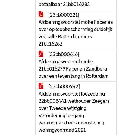
betaalbaar 21bb016282
[23bb000221]
Afdoeningsvoorstel motie Faber ea
over opkoopbescherming duidelijk
voor alle Rotterdammers
21bb16262
[23bb000616]
Afdoeningsvoorstel motie
21bb016279 Faber en Zandberg
over een leven lang in Rotterdam
[23bb000942]
Afdoeningsvoorstel toezegging
22bb008441 wethouder Zeegers
over Tweede wijziging
Verordening toegang
woningmarkt en samenstelling
woningvoorraad 2021