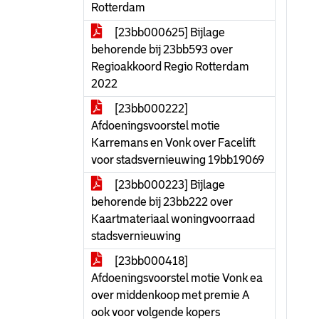
Rotterdam
[23bb000625] Bijlage
behorende bij 23bb593 over
Regioakkoord Regio Rotterdam
2022
[23bb000222]
Afdoeningsvoorstel motie
Karremans en Vonk over Facelift
voor stadsvernieuwing 19bb19069
[23bb000223] Bijlage
behorende bij 23bb222 over
Kaartmateriaal woningvoorraad
stadsvernieuwing
[23bb000418]
Afdoeningsvoorstel motie Vonk ea
over middenkoop met premie A
ook voor volgende kopers