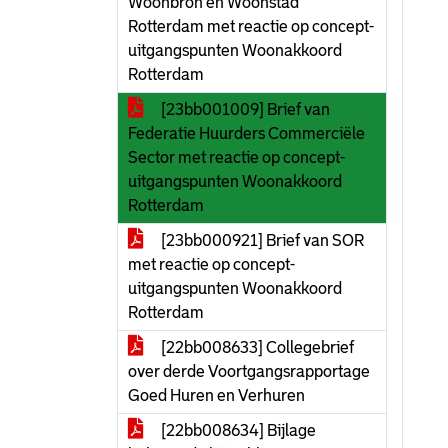
Woonbron en Woonstad
Rotterdam met reactie op concept-
uitgangspunten Woonakkoord
Rotterdam
[23bb001009] Brief van
Federatie Huurders Commerciële
Sector met reactie op concept-
uitgangspunten Woonakkoord
Rotterdam
[23bb000921] Brief van SOR
met reactie op concept-
uitgangspunten Woonakkoord
Rotterdam
[22bb008633] Collegebrief
over derde Voortgangsrapportage
Goed Huren en Verhuren
[22bb008634] Bijlage