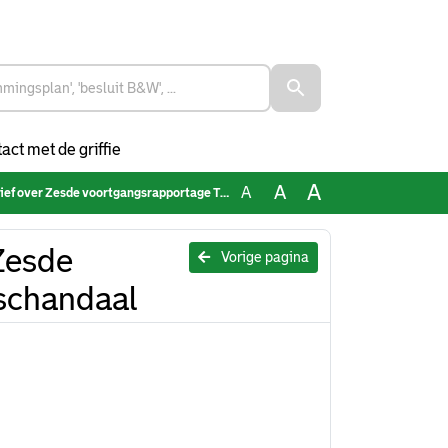
act met de griffie
A
A
A
r Zesde voortgangsrapportage Toeslagenschandaal
Zesde
Vorige pagina
schandaal