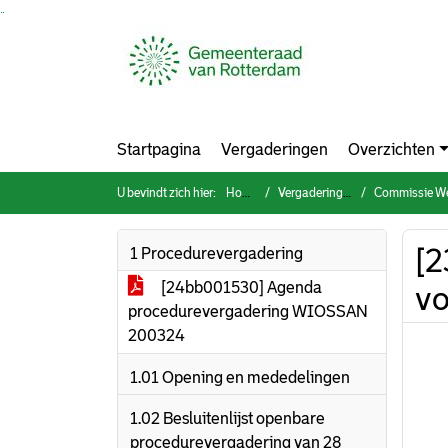
Ga naar de inhoud van deze pagina
Ga naar het zoeken
Ga naar het menu
Startpagina
Vergaderingen
Overzichten
U bevindt zich hier:
Home
Vergaderingen
Commissie Werk & Inkomen,
[2
1 Procedurevergadering
[24bb001530] Agenda
vo
procedurevergadering WIOSSAN
200324
1.01 Opening en mededelingen
1.02 Besluitenlijst openbare
procedurevergadering van 28