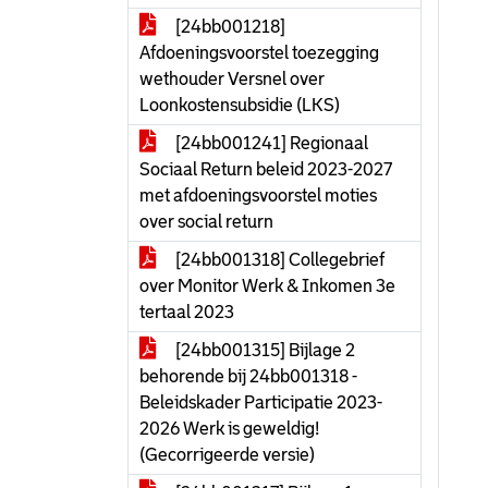
[24bb001218]
Afdoeningsvoorstel toezegging
wethouder Versnel over
Loonkostensubsidie (LKS)
[24bb001241] Regionaal
Sociaal Return beleid 2023-2027
met afdoeningsvoorstel moties
over social return
[24bb001318] Collegebrief
over Monitor Werk & Inkomen 3e
tertaal 2023
[24bb001315] Bijlage 2
behorende bij 24bb001318 -
Beleidskader Participatie 2023-
2026 Werk is geweldig!
(Gecorrigeerde versie)