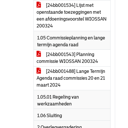
[24bb001534] Lijst met
openstaande toezeggingen met
een afdoeningsvoorstel WIOSSAN
200324
1.05 Commissieplanning en lange
termijn agenda raad
[24bb001543] Planning
commissie WIOSSAN 200324
[24bb001488] Lange Termijn
Agenda raad commissies 20 en 21
maart 2024
1.05.01 Regeling van
werkzaamheden
1.06 Sluiting
2 Overlegvergadering