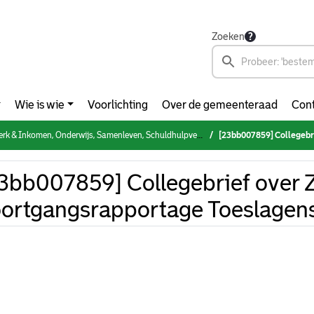
Zoeken
Wie is wie
Voorlichting
Over de gemeenteraad
Cont
 Onderwijs, Samenleven, Schuldhulpverlening & Armoedebestrijding, NPRZ (woensdag 20 maart 2024)
[23bb007859] Collegebrief ove
3bb007859] Collegebrief over 
ortgangsrapportage Toeslagen