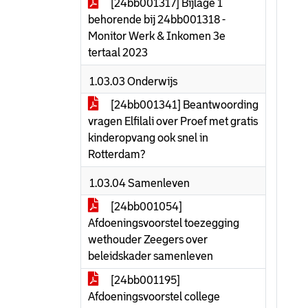
[24bb001317] Bijlage 1
behorende bij 24bb001318 -
Monitor Werk & Inkomen 3e
tertaal 2023
1.03.03 Onderwijs
[24bb001341] Beantwoording
vragen Elfilali over Proef met gratis
kinderopvang ook snel in
Rotterdam?
1.03.04 Samenleven
[24bb001054]
Afdoeningsvoorstel toezegging
wethouder Zeegers over
beleidskader samenleven
[24bb001195]
Afdoeningsvoorstel college