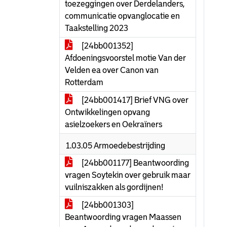
toezeggingen over Derdelanders,
communicatie opvanglocatie en
Taakstelling 2023
[24bb001352]
Afdoeningsvoorstel motie Van der
Velden ea over Canon van
Rotterdam
[24bb001417] Brief VNG over
Ontwikkelingen opvang
asielzoekers en Oekraïners
1.03.05 Armoedebestrijding
[24bb001177] Beantwoording
vragen Soytekin over gebruik maar
vuilniszakken als gordijnen!
[24bb001303]
Beantwoording vragen Maassen