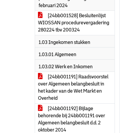
februari 2024
[24bb001528] Besluitenlijst
WIOSSAN procedurevergadering
280224 tbv 200324
1.03 Ingekomen stukken
1.03.01 Algemeen
1.03.02 Werk en Inkomen
[24bb001191] Raadsvoorstel
over Algemeen belangbesluit in
het kader van de Wet Markt en
Overheid
[24bb001192] Bijlage
behorende bij 24bb001191 over
Algemeen belangbesluit d.d. 2
oktober 2014