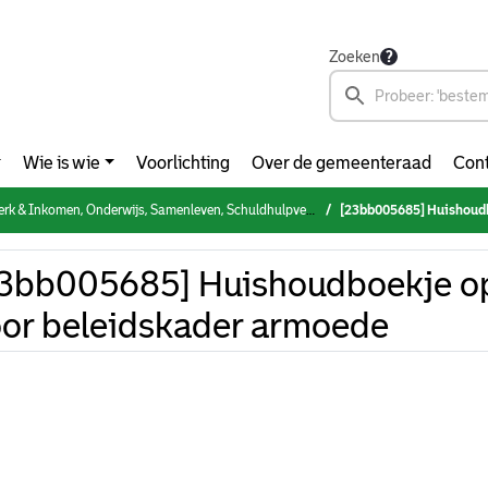
Zoeken
Wie is wie
Voorlichting
Over de gemeenteraad
Cont
 Onderwijs, Samenleven, Schuldhulpverlening & Armoedebestrijding, NPRZ (woensdag 20 maart 2024)
[23bb005685] Huishoudboek
3bb005685] Huishoudboekje op
or beleidskader armoede