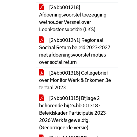
[24bb001218]
Afdoeningsvoorstel toezegging
wethouder Versnel over
Loonkostensubsidie (LKS)
[24bb001241] Regionaal
Sociaal Return beleid 2023-2027
met afdoeningsvoorstel moties
over social return
[24bb001318] Collegebrief
over Monitor Werk & Inkomen 3e
tertaal 2023
[24bb001315] Bijlage 2
behorende bij 24bb001318 -
Beleidskader Participatie 2023-
2026 Werk is geweldig!
(Gecorrigeerde versie)