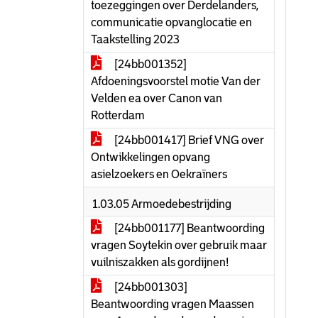
toezeggingen over Derdelanders,
communicatie opvanglocatie en
Taakstelling 2023
[24bb001352]
Afdoeningsvoorstel motie Van der
Velden ea over Canon van
Rotterdam
[24bb001417] Brief VNG over
Ontwikkelingen opvang
asielzoekers en Oekraïners
1.03.05 Armoedebestrijding
[24bb001177] Beantwoording
vragen Soytekin over gebruik maar
vuilniszakken als gordijnen!
[24bb001303]
Beantwoording vragen Maassen