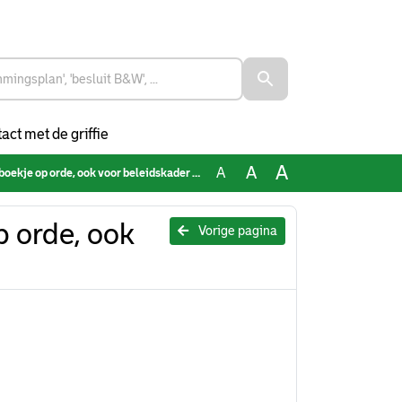
act met de griffie
A
A
A
je op orde, ook voor beleidskader armoede
 orde, ook
Vorige pagina