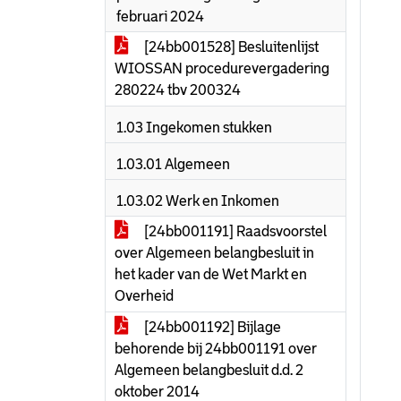
februari 2024
[24bb001528] Besluitenlijst
WIOSSAN procedurevergadering
280224 tbv 200324
1.03 Ingekomen stukken
1.03.01 Algemeen
1.03.02 Werk en Inkomen
[24bb001191] Raadsvoorstel
over Algemeen belangbesluit in
het kader van de Wet Markt en
Overheid
[24bb001192] Bijlage
behorende bij 24bb001191 over
Algemeen belangbesluit d.d. 2
oktober 2014