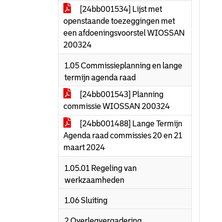
[24bb001534] Lijst met
openstaande toezeggingen met
een afdoeningsvoorstel WIOSSAN
200324
1.05 Commissieplanning en lange
termijn agenda raad
[24bb001543] Planning
commissie WIOSSAN 200324
[24bb001488] Lange Termijn
Agenda raad commissies 20 en 21
maart 2024
1.05.01 Regeling van
werkzaamheden
1.06 Sluiting
2 Overlegvergadering