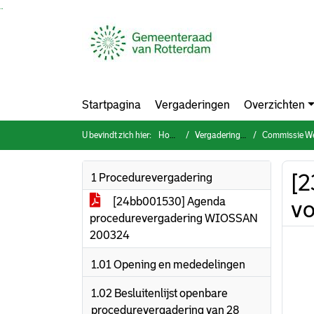
Ga naar de inhoud van deze pagina
Ga naar het zoeken
Ga naar het menu
Startpagina
Vergaderingen
Overzichten
U bevindt zich hier:
Home
Vergaderingen
Commissie Werk & Inkomen,
[2
1 Procedurevergadering
[24bb001530] Agenda
vo
procedurevergadering WIOSSAN
200324
1.01 Opening en mededelingen
1.02 Besluitenlijst openbare
procedurevergadering van 28