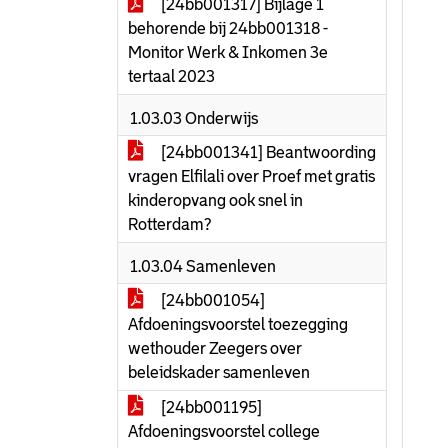
[24bb001317] Bijlage 1
behorende bij 24bb001318 -
Monitor Werk & Inkomen 3e
tertaal 2023
1.03.03 Onderwijs
[24bb001341] Beantwoording
vragen Elfilali over Proef met gratis
kinderopvang ook snel in
Rotterdam?
1.03.04 Samenleven
[24bb001054]
Afdoeningsvoorstel toezegging
wethouder Zeegers over
beleidskader samenleven
[24bb001195]
Afdoeningsvoorstel college