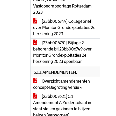
Vastgoedrapportage Rotterdam
2023
[23bb006749] Collegebrief
over Monitor Grondexploitaties 2e
herziening 2023
[23bb006751] Bijlage 2
behorende bij 23bb006749 over
Monitor Grondexploitaties 2e
herziening 2023 openbaar
5.1.1 AMENDEMENTEN:
Overzicht amendementen
concept-Begroting versie 4
[23bb007621] 5.1
Amendement A ZuiderLokaal in
staat stellen gezinnen te blijven
helpen (verworpen)