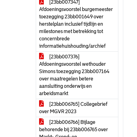
[23bb007347]
Afdoeningsvoorstel burgemeester
toezegging 23bb001649 over
herstelplan inclusief tijdlijn en
milestones met betrekking tot
concernbrede
informatiehuishouding/archief
[23bb007376]
Afdoeningsvoorstel wethouder
Simons toezegging 23bb007164
over maatregelen betere
aansluiting onderwijs en
arbeidsmarkt
[23bb006765] Collegebrief
over MGVR 2023
[23bb006766] Bijlage
behorende bij 23bb006765 over
Markt-, Grond- en