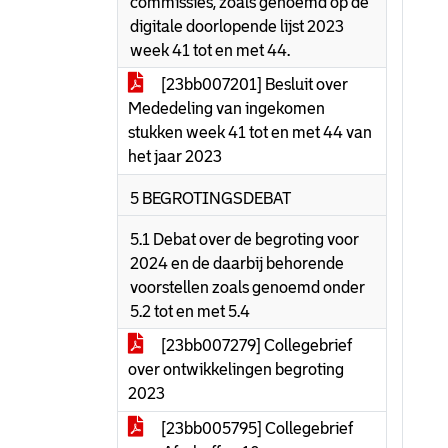
commissies, zoals genoemd op de
digitale doorlopende lijst 2023
week 41 tot en met 44.
[23bb007201] Besluit over
Mededeling van ingekomen
stukken week 41 tot en met 44 van
het jaar 2023
5 BEGROTINGSDEBAT
5.1 Debat over de begroting voor
2024 en de daarbij behorende
voorstellen zoals genoemd onder
5.2 tot en met 5.4
[23bb007279] Collegebrief
over ontwikkelingen begroting
2023
[23bb005795] Collegebrief