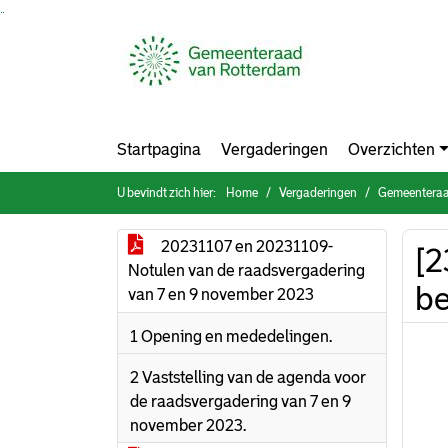
Ga naar de inhoud van deze pagina
Ga naar het zoeken
Ga naar het menu
Startpagina
Vergaderingen
Overzichten
U bevindt zich hier:
Home
Vergaderingen
Gemeenteraa
20231107 en 20231109-
[2
Notulen van de raadsvergadering
be
van 7 en 9 november 2023
1 Opening en mededelingen.
2 Vaststelling van de agenda voor
de raadsvergadering van 7 en 9
november 2023.