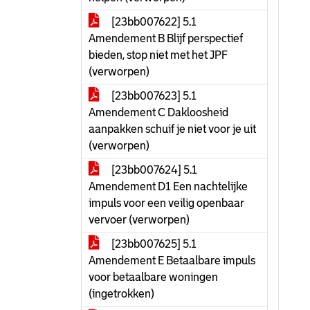
[23bb007622] 5.1
Amendement B Blijf perspectief
bieden, stop niet met het JPF
(verworpen)
[23bb007623] 5.1
Amendement C Dakloosheid
aanpakken schuif je niet voor je uit
(verworpen)
[23bb007624] 5.1
Amendement D1 Een nachtelijke
impuls voor een veilig openbaar
vervoer (verworpen)
[23bb007625] 5.1
Amendement E Betaalbare impuls
voor betaalbare woningen
(ingetrokken)