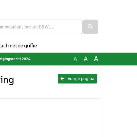
act met de griffie
A
A
A
inigingsrecht 2024
ning
Vorige pagina