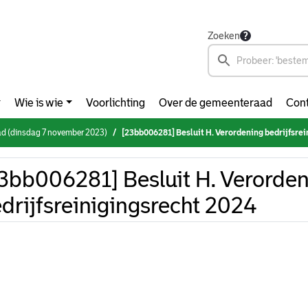
Zoeken
Wie is wie
Voorlichting
Over de gemeenteraad
Cont
d (dinsdag 7 november 2023)
[23bb006281] Besluit H. Verordening bedrijfsre
3bb006281] Besluit H. Verorde
drijfsreinigingsrecht 2024