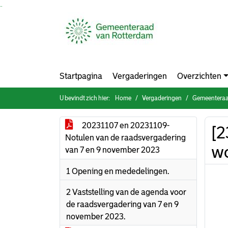
Ga naar de inhoud van deze pagina
Ga naar het zoeken
Ga naar het menu
Startpagina
Vergaderingen
Overzichten
U bevindt zich hier:
Home
Vergaderingen
Gemeenteraa
20231107 en 20231109-
[2
Notulen van de raadsvergadering
w
van 7 en 9 november 2023
1 Opening en mededelingen.
2 Vaststelling van de agenda voor
de raadsvergadering van 7 en 9
november 2023.