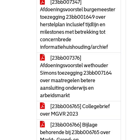
[23bb007347]
Afdoeningsvoorstel burgemeester
toezegging 23bb001649 over
herstelplan inclusief tijdlijn en
milestones met betrekking tot
concernbrede
informatiehuishouding/archief
[23bb007376]
Afdoeningsvoorstel wethouder
Simons toezegging 23bb007164
over maatregelen betere
aansluiting onderwijs en
arbeidsmarkt
[23bb006765] Collegebrief
over MGVR 2023
[23bb006766] Bijlage
behorende bij 23bb006765 over
Markt-, Grond- en