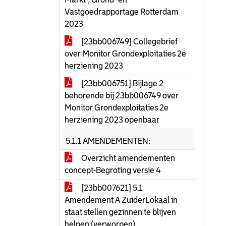
Vastgoedrapportage Rotterdam
2023
[23bb006749] Collegebrief
over Monitor Grondexploitaties 2e
herziening 2023
[23bb006751] Bijlage 2
behorende bij 23bb006749 over
Monitor Grondexploitaties 2e
herziening 2023 openbaar
5.1.1 AMENDEMENTEN:
Overzicht amendementen
concept-Begroting versie 4
[23bb007621] 5.1
Amendement A ZuiderLokaal in
staat stellen gezinnen te blijven
helpen (verworpen)