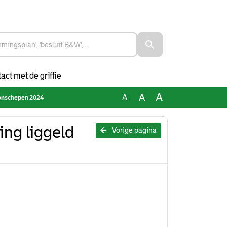
act met de griffie
A
A
A
oonschepen 2024
ing liggeld
Vorige pagina