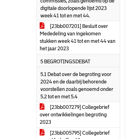
commissies, zoals genoemd op de
digitale doorlopende lijst 2023
week 41 tot en met 44.
[23bb007201] Besluit over
Mededeling van ingekomen
stukken week 41 tot en met 44 van
het jaar 2023
5 BEGROTINGSDEBAT
5.1 Debat over de begroting voor
2024 en de daarbij behorende
voorstellen zoals genoemd onder
5.2 tot en met 5.4
[23bb007279] Collegebrief
over ontwikkelingen begroting
2023
[23bb005795] Collegebrief