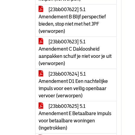
[23bb007622] 5.1
Amendement B Blijf perspectief
bieden, stop niet met het JPF
(verworpen)
[23bb007623] 5.1
Amendement C Dakloosheid
aanpakken schuif je niet voor je uit
(verworpen)
[23bb007624] 5.1
Amendement D1 Een nachtelijke
impuls voor een veilig openbaar
vervoer (verworpen)
[23bb007625] 5.1
Amendement E Betaalbare impuls
voor betaalbare woningen
(ingetrokken)