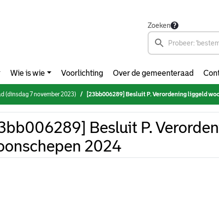
Zoeken
Wie is wie
Voorlichting
Over de gemeenteraad
Cont
d (dinsdag 7 november 2023)
[23bb006289] Besluit P. Verordening liggeld w
3bb006289] Besluit P. Verorden
oonschepen 2024