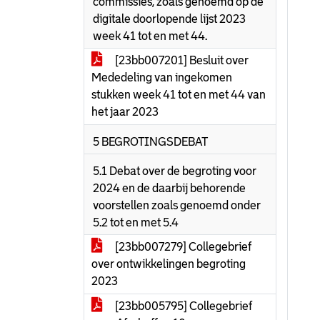
commissies, zoals genoemd op de
digitale doorlopende lijst 2023
week 41 tot en met 44.
[23bb007201] Besluit over
Mededeling van ingekomen
stukken week 41 tot en met 44 van
het jaar 2023
5 BEGROTINGSDEBAT
5.1 Debat over de begroting voor
2024 en de daarbij behorende
voorstellen zoals genoemd onder
5.2 tot en met 5.4
[23bb007279] Collegebrief
over ontwikkelingen begroting
2023
[23bb005795] Collegebrief