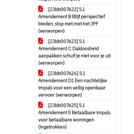
[23bb007622] 5.1
Amendement B Blijf perspectief
bieden, stop niet met het JPF
(verworpen)
[23bb007623] 5.1
Amendement C Dakloosheid
aanpakken schuif je niet voor je uit
(verworpen)
[23bb007624] 5.1
Amendement D1 Een nachtelijke
impuls voor een veilig openbaar
vervoer (verworpen)
[23bb007625] 5.1
Amendement E Betaalbare impuls
voor betaalbare woningen
(ingetrokken)