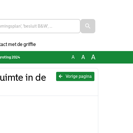
act met de griffie
A
A
A
groting 2024
uimte in de
Vorige pagina