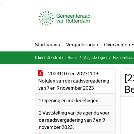
Ga naar de inhoud van deze pagina
Ga naar het zoeken
Ga naar het menu
Startpagina
Vergaderingen
Overzichten
U bevindt zich hier:
Home
Vergaderingen
Gemeenteraa
20231107 en 20231109-
[2
Notulen van de raadsvergadering
Be
van 7 en 9 november 2023
1 Opening en mededelingen.
2 Vaststelling van de agenda voor
de raadsvergadering van 7 en 9
november 2023.