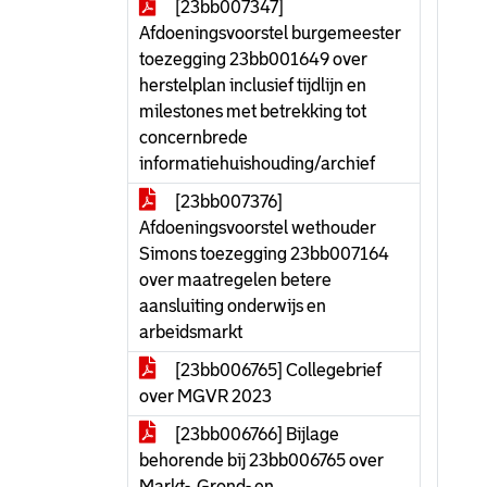
[23bb007347]
Afdoeningsvoorstel burgemeester
toezegging 23bb001649 over
herstelplan inclusief tijdlijn en
milestones met betrekking tot
concernbrede
informatiehuishouding/archief
[23bb007376]
Afdoeningsvoorstel wethouder
Simons toezegging 23bb007164
over maatregelen betere
aansluiting onderwijs en
arbeidsmarkt
[23bb006765] Collegebrief
over MGVR 2023
[23bb006766] Bijlage
behorende bij 23bb006765 over
Markt-, Grond- en