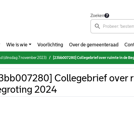
Zoeken
Wie is wie
Voorlichting
Over de gemeenteraad
Cont
d (dinsdag 7 november 2023)
[23bb007280] Collegebrief over ruimte in de Be
3bb007280] Collegebrief over r
groting 2024