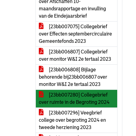
over Afschaffen 10-
maandsrapportage en invulling
van de Eindejaarsbrief
[23bb007075] Collegebrief
over Effecten septembercirculaire
Gemeentefonds 2023
[23bb006807] Collegebrief
over monitor W&I 2e tertaal 2023
[23bb006808] Bijlage
behorende bij23bb006807 over
monitor W&I 2e tertaal 2023
[23bb007280] Collegebrief
over ruimte in de Begroting 2024
[23bb007296] Veegbrief
college over begroting 2024 en
tweede herziening 2023