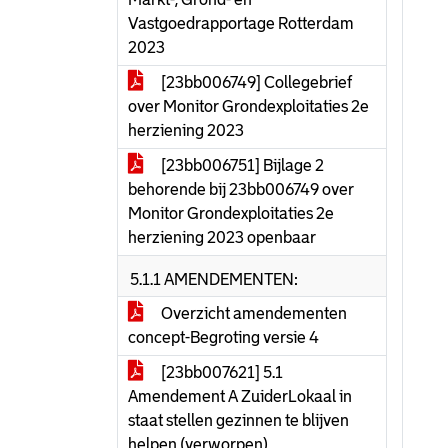
Vastgoedrapportage Rotterdam
2023
[23bb006749] Collegebrief
over Monitor Grondexploitaties 2e
herziening 2023
[23bb006751] Bijlage 2
behorende bij 23bb006749 over
Monitor Grondexploitaties 2e
herziening 2023 openbaar
5.1.1 AMENDEMENTEN:
Overzicht amendementen
concept-Begroting versie 4
[23bb007621] 5.1
Amendement A ZuiderLokaal in
staat stellen gezinnen te blijven
helpen (verworpen)