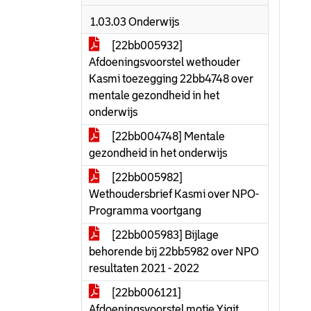
1.03.03 Onderwijs
[22bb005932]
Afdoeningsvoorstel wethouder
Kasmi toezegging 22bb4748 over
mentale gezondheid in het
onderwijs
[22bb004748] Mentale
gezondheid in het onderwijs
[22bb005982]
Wethoudersbrief Kasmi over NPO-
Programma voortgang
[22bb005983] Bijlage
behorende bij 22bb5982 over NPO
resultaten 2021 - 2022
[22bb006121]
Afdoeningsvoorstel motie Yigit