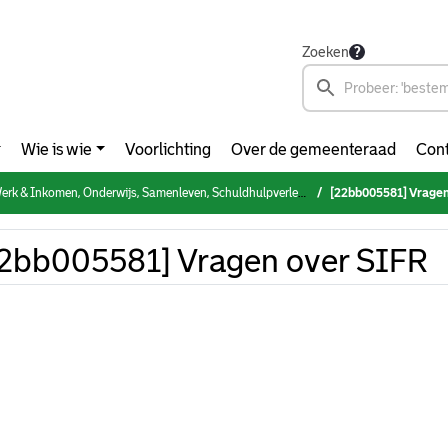
Zoeken
Wie is wie
Voorlichting
Over de gemeenteraad
Cont
n, Onderwijs, Samenleven, Schuldhulpverlening & Armoedebestrijding, NPRZ (woensdag 5 oktober 2022)
[22bb005581] Vragen
2bb005581] Vragen over SIFR