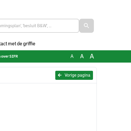
act met de griffie
A
A
A
 over SIFR
Vorige pagina