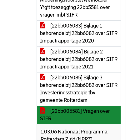
Yigit toezegging 22bb5581 over
vragen mbt SIFR
[22bb006083] Bijlage 1
behorende bij 22bb6082 over SIFR
Impactrapportage 2020
[22bb006084] Bijlage 2
behorende bij 22bb6082 over SIFR
Impactrapportage 2021
[22bb006085] Bijlage 3
behorende bij 22bb6082 over SIFR
Investeringsstrategie tbv
gemeente Rotterdam
[22bb005581] Vragen over
SIFR
1.03.06 Nationaal Programma
Rotterdam Zuid (NPRZ)