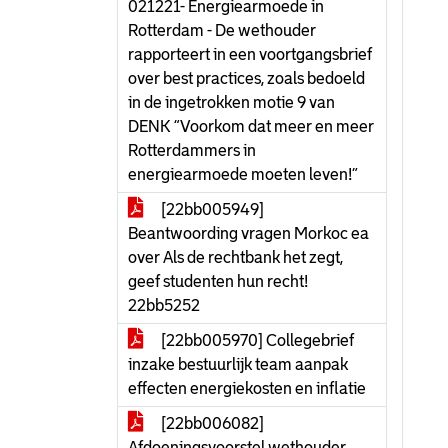
021221- Energiearmoede in
Rotterdam - De wethouder
rapporteert in een voortgangsbrief
over best practices, zoals bedoeld
in de ingetrokken motie 9 van
DENK “Voorkom dat meer en meer
Rotterdammers in
energiearmoede moeten leven!”
[22bb005949]
Beantwoording vragen Morkoc ea
over Als de rechtbank het zegt,
geef studenten hun recht!
22bb5252
[22bb005970] Collegebrief
inzake bestuurlijk team aanpak
effecten energiekosten en inflatie
[22bb006082]
Afdoeningsvoorstel wethouder