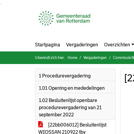
Ga naar de inhoud van deze pagina
Ga naar het zoeken
Ga naar het menu
Startpagina
Vergaderingen
Overzichten
U bevindt zich hier:
Home
Vergaderingen
Commissie Werk & Inkome
[2
1 Procedurevergadering
1.01 Opening en mededelingen
1.02 Besluitenlijst openbare
procedurevergadering van 21
september 2022
[22bb006012] Besluitenlijst
WIOSSAN 210922 tbv