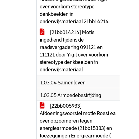
over voorkom stereotype
denkbeelden in
onderwijsmateriaal 21bb14214
[21bb014214] Motie
ingediend tijdens de
raadsvergadering 091121 en
111121 door Yigit over voorkom
stereotype denkbeelden in
onderwijsmateriaal
1.03.04 Samenleven
1.03.05 Armoedebestrijding
[22bb005933]
Afdoeningsvoorstel motie Roest ea
over opzoomeren tegen
energiearmoede (21bb15383) en
toezeggingen Energiearmoede (