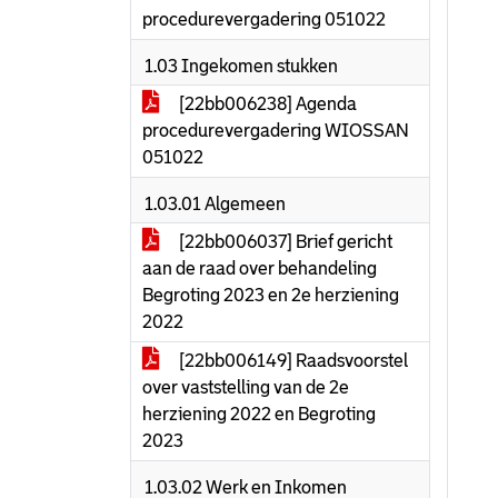
procedurevergadering 051022
1.03 Ingekomen stukken
[22bb006238] Agenda
procedurevergadering WIOSSAN
051022
1.03.01 Algemeen
[22bb006037] Brief gericht
aan de raad over behandeling
Begroting 2023 en 2e herziening
2022
[22bb006149] Raadsvoorstel
over vaststelling van de 2e
herziening 2022 en Begroting
2023
1.03.02 Werk en Inkomen