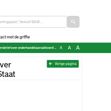
act met de griffie
A
A
A
ef over onderhandelaarsakkoord met de Staat
ver
Vorige pagina
taat