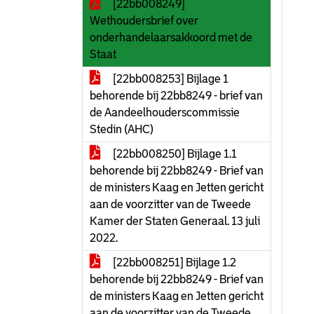
[22bb008249]
Wethoudersbrief over
onderhandelaarsakkoord met de
Staat
[22bb008253] Bijlage 1
behorende bij 22bb8249 - brief van
de Aandeelhouderscommissie
Stedin (AHC)
[22bb008250] Bijlage 1.1
behorende bij 22bb8249 - Brief van
de ministers Kaag en Jetten gericht
aan de voorzitter van de Tweede
Kamer der Staten Generaal. 13 juli
2022.
[22bb008251] Bijlage 1.2
behorende bij 22bb8249 - Brief van
de ministers Kaag en Jetten gericht
aan de voorzitter van de Tweede