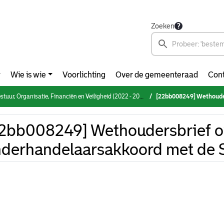
Zoeken
Wie is wie
Voorlichting
Over de gemeenteraad
Cont
rganisatie, Financiën en Veiligheid (2022 - 2026) (donderdag 16 februari 2023)
[22bb008249] Wethoudersbri
2bb008249] Wethoudersbrief o
derhandelaarsakkoord met de S