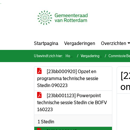
Ga naar de inhoud van deze pagina
Ga naar het zoeken
Ga naar het menu
Startpagina
Vergaderingen
Overzichten
U bevindt zich hier:
Home
Vergaderingen
Commissie Bestuur, O
[23bb000920] Opzet en
[2
programma technische sessie
on
Stedin 090223
[23bb001123] Powerpoint
technische sessie Stedin cie BOFV
160223
1 Stedin