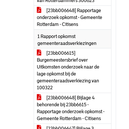
van Rotterdammers 300623
[23bb006648] Rapportage
onderzoek opkomst - Gemeente
Rotterdam - Citisens
1 Rapport opkomst
gemeenteraadsverkiezingen
[23bb006615]
Burgemeestersbrief over
Uitkomsten onderzoek naar de
lage opkomst bij de
gemeenteraadsverkiezing van
100322
[23bb006648] Bijlage 4
behorende bij 23bb6615 -
Rapportage onderzoek opkomst -
Gemeente Rotterdam - Citisens
[23bb006647] Bijlage 3