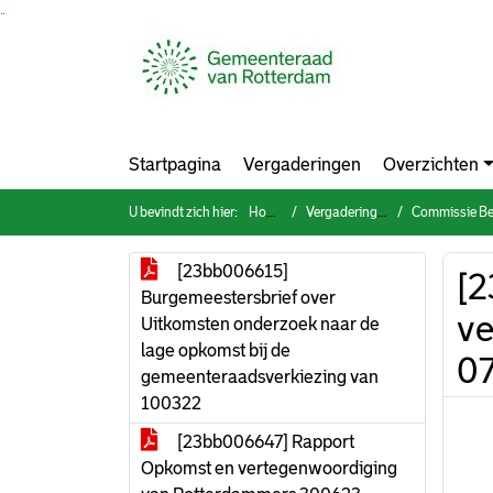
Ga naar de inhoud van deze pagina
Ga naar het zoeken
Ga naar het menu
Startpagina
Vergaderingen
Overzichten
U bevindt zich hier:
Home
Vergaderingen
Commissie Bestuur, O
[23bb006615]
[2
Burgemeestersbrief over
ve
Uitkomsten onderzoek naar de
lage opkomst bij de
0
gemeenteraadsverkiezing van
100322
[23bb006647] Rapport
Opkomst en vertegenwoordiging