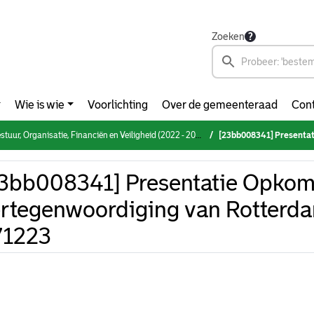
Zoeken
Wie is wie
Voorlichting
Over de gemeenteraad
Cont
rganisatie, Financiën en Veiligheid (2022 - 2026) (donderdag 7 december 2023)
[23bb008341] Presentatie Opkomst 
3bb008341] Presentatie Opkom
rtegenwoordiging van Rotterd
71223