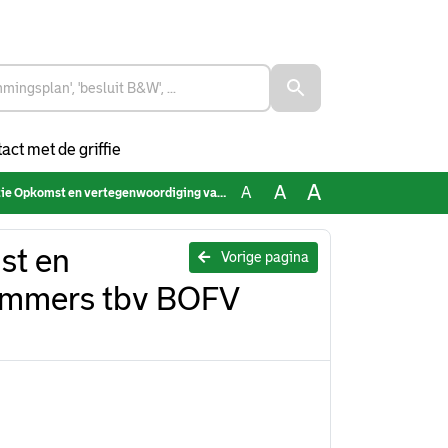
act met de griffie
A
A
A
en vertegenwoordiging van Rotterdammers tbv BOFV 071223
st en
Vorige pagina
ammers tbv BOFV