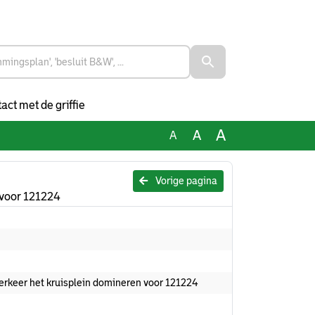
act met de griffie
A
A
A
Vorige pagina
n voor 121224
overkeer het kruisplein domineren voor 121224