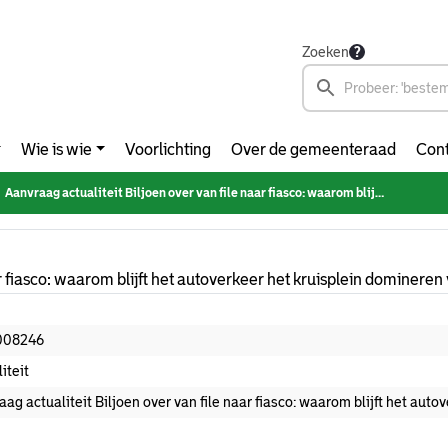
Zoeken
Wie is wie
Voorlichting
Over de gemeenteraad
Cont
Aanvraag actualiteit Biljoen over van file naar fiasco: waarom blijft het autoverkeer het kruisplein domineren voor 121224
ar fiasco: waarom blijft het autoverkeer het kruisplein dominere
008246
iteit
ag actualiteit Biljoen over van file naar fiasco: waarom blijft het aut