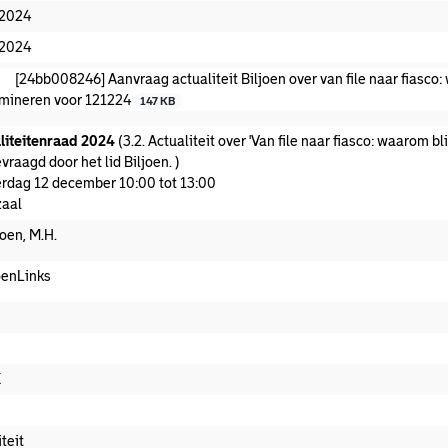
-2024
-2024
[24bb008246] Aanvraag actualiteit Biljoen over van file naar fiasco: 
mineren voor 121224
147 KB
liteitenraad 2024
(3.2. Actualiteit over 'Van file naar fiasco: waarom b
raagd door het lid Biljoen. )
rdag 12 december 10:00 tot 13:00
aal
joen, M.H.
enLinks
K
teit