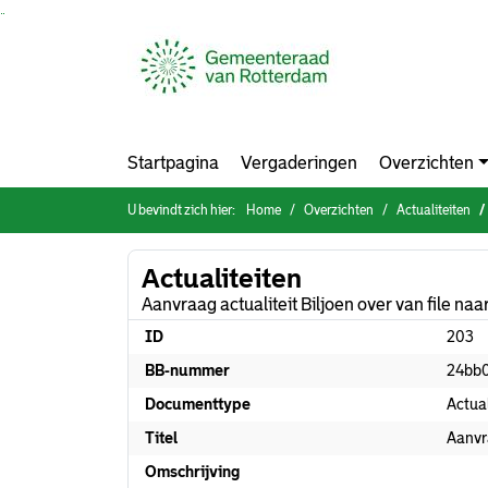
Ga naar de inhoud van deze pagina
Ga naar het zoeken
Ga naar het menu
Startpagina
Vergaderingen
Overzichten
U bevindt zich hier:
Home
Overzichten
Actualiteiten
Actualiteiten
Aanvraag actualiteit Biljoen over van file na
ID
203
BB-nummer
24bb
Documenttype
Actual
Titel
Aanvra
Omschrijving