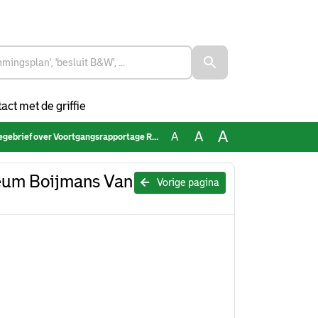
act met de griffie
A
A
A
ortgangsrapportage Renovatie Museum Boijmans Van Beuningen april 2026
eum Boijmans Van
Vorige pagina