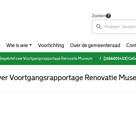
Zoeken
Wie is wie
Voorlichting
Over de gemeenteraad
Cont
egebrief over Voortgangsrapportage Renovatie Museum Boijmans Van Beuningen april 2026
[26bb003453] Collegebrief over Vo
ver Voortgangsrapportage Renovatie Mus