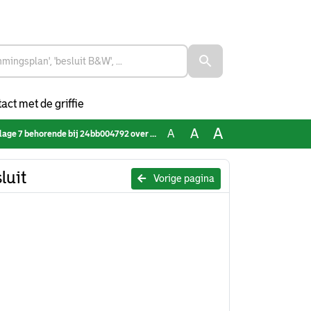
act met de griffie
A
A
A
 behorende bij 24bb004792 over Coördinatiebesluit
luit
Vorige pagina