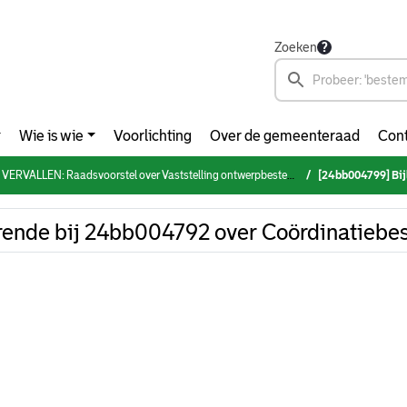
Zoeken
Wie is wie
Voorlichting
Over de gemeenteraad
Cont
VERVALLEN: Raadsvoorstel over Vaststelling ontwerpbestemmingsplan Havenziekenhuis e.o.
[24bb004799] Bijlage 7
ende bij 24bb004792 over Coördinatiebes