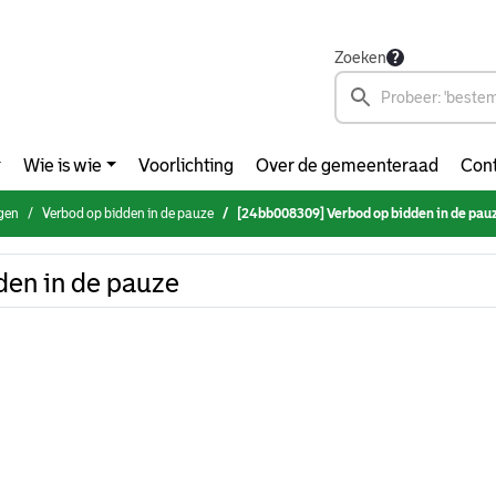
Zoeken
Wie is wie
Voorlichting
Over de gemeenteraad
Cont
agen
Verbod op bidden in de pauze
[24bb008309] Verbod op bidden in de pau
en in de pauze