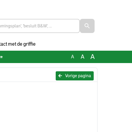
act met de griffie
A
A
A
ze
Vorige pagina