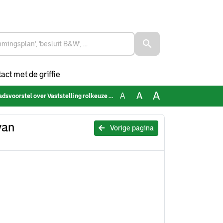
act met de griffie
A
A
A
tstelling rolkeuze en financiering van mobiliteitshubs -mobiliteitsstrategieM4H
van
Vorige pagina