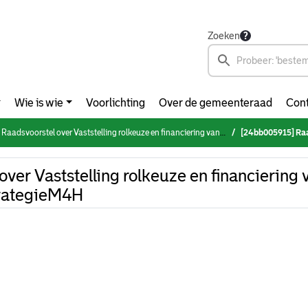
Zoeken
Wie is wie
Voorlichting
Over de gemeenteraad
Cont
Raadsvoorstel over Vaststelling rolkeuze en financiering van mobiliteitshubs - Mobiliteitsstrategie M4H
[24bb005915] Raadsvoorstel over Vas
er Vaststelling rolkeuze en financiering 
strategieM4H