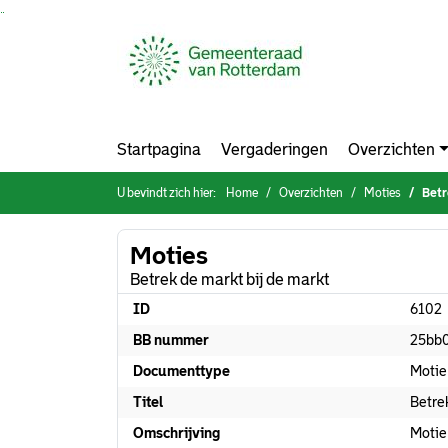
Ga naar de inhoud van deze pagina
Ga naar het zoeken
Ga naar het menu
Startpagina
Vergaderingen
Overzichten
U bevindt zich hier:
Home
Overzichten
Moties
Betr
Moties
Betrek de markt bij de markt
ID
6102
BB nummer
25bb
Documenttype
Motie
Titel
Betre
Omschrijving
Motie