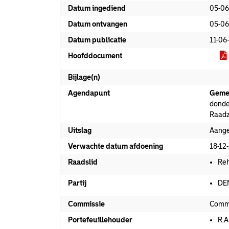
Datum ingediend
05-06
Datum ontvangen
05-06
Datum publicatie
11-06
Hoofddocument
Bijlage(n)
Agendapunt
Geme
donde
Raadz
Uitslag
Aang
Verwachte datum afdoening
18-12
Raadslid
Reh
Partij
DE
Commissie
Commi
Portefeuillehouder
R.A