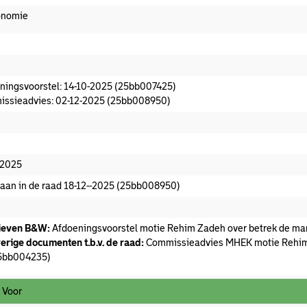
onomie
oeningsvoorstel aanwezig
ningsvoorstel: 14-10-2025 (25bb007425)
ssieadvies: 02-12-2025 (25bb008950)
missieadvies
edaan
-2025
aan in de raad 18-12--2025 (25bb008950)
ieven B&W:
Afdoeningsvoorstel motie Rehim Zadeh over betrek de mark
erige documenten t.b.v. de raad:
Commissieadvies MHEK motie Rehim Z
5bb004235)
 Voor