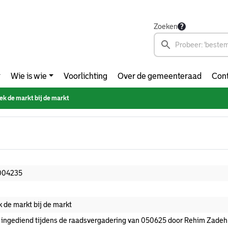
Zoeken
Wie is wie
Voorlichting
Over de gemeenteraad
Cont
ek de markt bij de markt
004235
k de markt bij de markt
 ingediend tijdens de raadsvergadering van 050625 door Rehim Zadeh