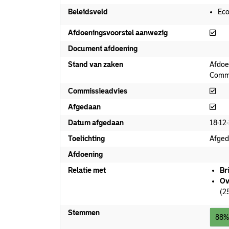
Beleidsveld
Ec
Afd
Afdoeningsvoorstel aanwezig
Document afdoening
Stand van zaken
Afdoe
Commi
Com
Commissieadvies
Afg
Afgedaan
Datum afgedaan
18-12
Toelichting
Afged
Afdoening
Relatie met
Br
Ov
(2
Stemmen
88%