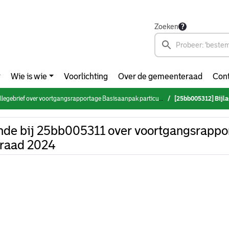
Zoeken
Wie is wie
Voorlichting
Over de gemeenteraad
Cont
legebrief over voortgangsrapportage Basisaanpak particuliere woningvoorraad 2024
[25bb005312] Bijlage behorende bij 
nde bij 25bb005311 over voortgangsrappo
rraad 2024