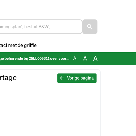
act met de griffie
A
A
A
25bb005311 over voortgangsrapportage Basisaanpak particuliere voorraad 2024
rtage
Vorige pagina