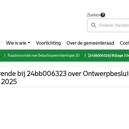
Zoeken
Wie is wie
Voorlichting
Over de gemeenteraad
Cont
Raadsvoorstel over Belastingverordeningen 2025
[24bb006326] Bijlage 3 behorende bij 24bb00632
rende bij 24bb006323 over Ontwerpbesluit
g 2025