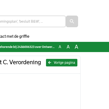
act met de griffie
A
A
A
3 over Ontwerpbesluit C. Verordening precario- en reclamebelasting 2025
 C. Verordening
Vorige pagina