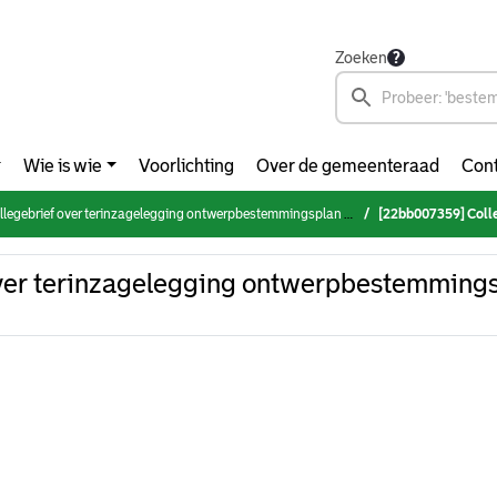
Zoeken
Wie is wie
Voorlichting
Over de gemeenteraad
Cont
legebrief over terinzagelegging ontwerpbestemmingsplan Noordereiland
[22bb007359] Collegebrief o
ver terinzagelegging ontwerpbestemming