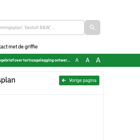
act met de griffie
A
A
A
ver terinzagelegging ontwerpbestemmingsplan Noordereiland
splan
Vorige pagina