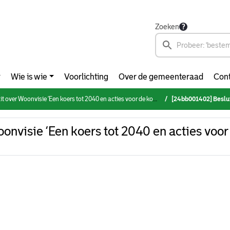
Zoeken
Wie is wie
Voorlichting
Over de gemeenteraad
Cont
t over Woonvisie ‘Een koers tot 2040 en acties voor de komende 5 jaar’
[24bb001402] Besluit over Woon
onvisie ‘Een koers tot 2040 en acties voo