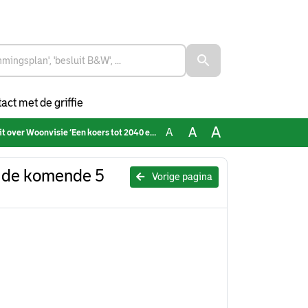
act met de griffie
A
A
A
visie ‘Een koers tot 2040 en acties voor de komende 5 jaar’
r de komende 5
Vorige pagina