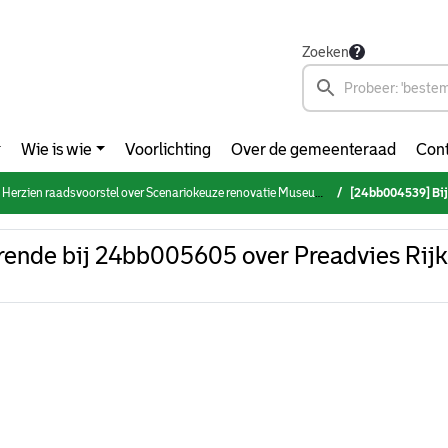
Zoeken
Wie is wie
Voorlichting
Over de gemeenteraad
Cont
Herzien raadsvoorstel over Scenariokeuze renovatie Museum Boijmans van Beuningen MBVB
[24bb004539] Bijlage 4 behorend
ende bij 24bb005605 over Preadvies Rijk