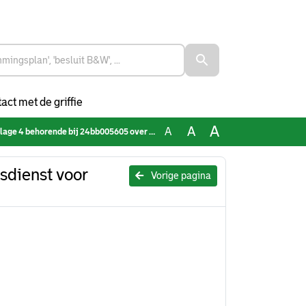
act met de griffie
A
A
A
e bij 24bb005605 over Preadvies Rijksdienst voor Cultureel Erfgoed (RCE
sdienst voor
Vorige pagina