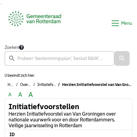
Ga naar de inhoud van deze pagina
Ga naar het zoeken
Ga naar het menu
Menu
Zoeken
U bevindt zich hier:
Home
Overzichten
Initiatiefvoorstellen
Herzien Initiatiefvoorstel van Van Groningen over nationale vuurwerk voor en door Rotterdammers. Veilige jaarwisseling in Rotterdam
A
A
A
Initiatiefvoorstellen
Herzien Initiatiefvoorstel van Van Groningen over
nationale vuurwerk voor en door Rotterdammers.
Veilige jaarwisseling in Rotterdam
ID